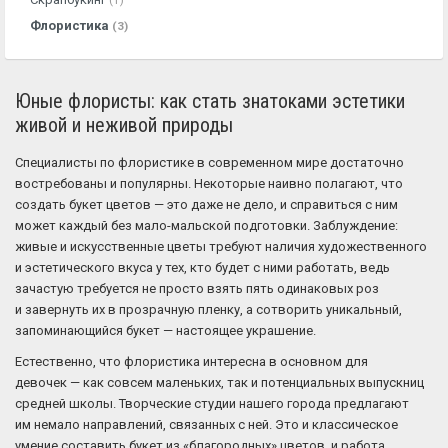
(1)
Флористика
(3)
Юные флористы: как стать знатоками эстетики
живой и неживой природы
Специалисты по флористике в современном мире достаточно
востребованы и популярны. Некоторые наивно полагают, что
создать букет цветов — это даже не дело, и справиться с ним
может каждый без мало-мальской подготовки. Заблуждение:
живые и искусственные цветы требуют наличия художественного
и эстетического вкуса у тех, кто будет с ними работать, ведь
зачастую требуется не просто взять пять одинаковых роз
и завернуть их в прозрачную пленку, а сотворить уникальный,
запоминающийся букет — настоящее украшение.
Естественно, что флористика интересна в основном для
девочек — как совсем маленьких, так и потенциальных выпускниц
средней школы. Творческие студии нашего города предлагают
им немало направлений, связанных с ней. Это и классическое
умение составить букет из «благородных» цветов, и работа,