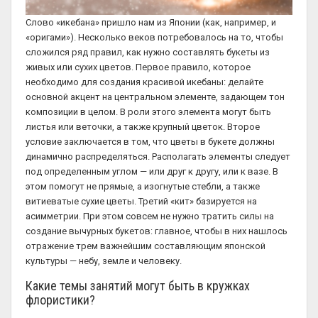
Слово «икебана» пришло нам из Японии (как, например, и
«оригами»). Несколько веков потребовалось на то, чтобы
сложился ряд правил, как нужно составлять букеты из
живых или сухих цветов. Первое правило, которое
необходимо для создания красивой икебаны: делайте
основной акцент на центральном элементе, задающем тон
композиции в целом. В роли этого элемента могут быть
листья или веточки, а также крупный цветок. Второе
условие заключается в том, что цветы в букете должны
динамично распределяться. Располагать элементы следует
под определенным углом — или друг к другу, или к вазе. В
этом помогут не прямые, а изогнутые стебли, а также
витиеватые сухие цветы. Третий «кит» базируется на
асимметрии. При этом совсем не нужно тратить силы на
создание вычурных букетов: главное, чтобы в них нашлось
отражение трем важнейшим составляющим японской
культуры — небу, земле и человеку.
Какие темы занятий могут быть в кружках
флористики?