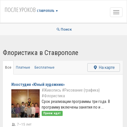
ПОСЛЕ УРОКОВ
СТАВРОПОЛЬ
▼
Навиг
Поиск
Флористика в Ставрополе
На карте
Все
Платные
Бесплатные
Изостудия «Юный художник»
#Живопись
#Рисование (графика)
#Флористика
Срок реализации программы три года. В
программу включены занятия по и ...
Прием: идет
7–15 лет