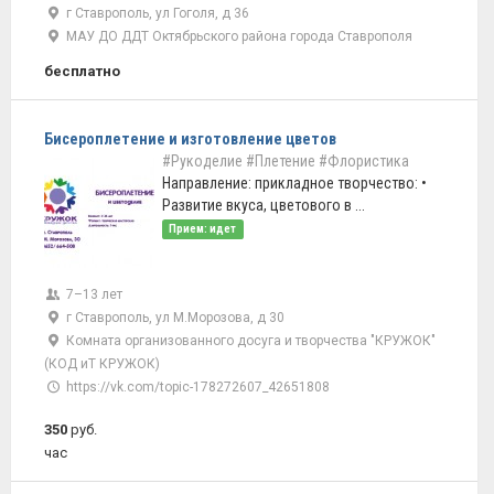
г Ставрополь, ул Гоголя, д 36
МАУ ДО ДДТ Октябрьского района города Ставрополя
бесплатно
Бисероплетение и изготовление цветов
#Рукоделие
#Плетение
#Флористика
Направление: прикладное творчество: •
Развитие вкуса, цветового в ...
Прием: идет
7–13 лет
г Ставрополь, ул М.Морозова, д 30
Комната организованного досуга и творчества "КРУЖОК"
(КОД иТ КРУЖОК)
https://vk.com/topic-178272607_42651808
350
руб.
час