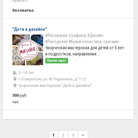
Нужного
бесплатно
"Дети в дизайне"
#Рисование (графика)
#Дизайн
#Рукоделие
#Бумагопластика, оригами
творческая мастерская для детей от 5 лет
и подростков, направления: ...
Прием: идет
5–18 лет
г Ставрополь, ул 45 Параллель, д 11/2
творческая мастерская "Дети в дизайне"
300
руб.
час
1
2
3
>