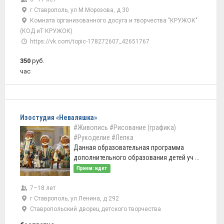
г Ставрополь, ул М.Морозова, д 30
Комната организованного досуга и творчества "КРУЖОК"
(КОД иТ КРУЖОК)
https://vk.com/topic-178272607_42651767
350
руб.
час
Изостудия «Неваляшка»
#Живопись
#Рисование (графика)
#Рукоделие
#Лепка
Данная образовательная программа
дополнительного образования детей уч ...
Прием: идет
7–18 лет
г Ставрополь, ул Ленина, д 292
Ставропольский дворец детского творчества