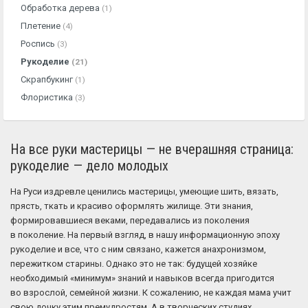
Обработка дерева
(1)
Плетение
(4)
Роспись
(3)
Рукоделие
(21)
Скрапбукинг
(1)
Флористика
(3)
На все руки мастерицы — не вчерашняя страница:
рукоделие — дело молодых
На Руси издревле ценились мастерицы, умеющие шить, вязать,
прясть, ткать и красиво оформлять жилище. Эти знания,
формировавшиеся веками, передавались из поколения
в поколение. На первый взгляд, в нашу информационную эпоху
рукоделие и все, что с ним связано, кажется анахронизмом,
пережитком старины. Однако это не так: будущей хозяйке
необходимый «минимум» знаний и навыков всегда пригодится
во взрослой, семейной жизни. К сожалению, не каждая мама учит
свою дочку этим премудростям. А в творческих студиях,