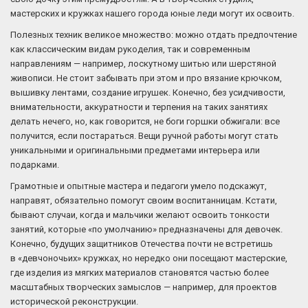
мастерских и кружках нашего города юные леди могут их освоить.
Полезных техник великое множество: можно отдать предпочтение
как классическим видам рукоделия, так и современным
направлениям — например, лоскутному шитью или шерстяной
живописи. Не стоит забывать при этом и про вязание крючком,
вышивку лентами, создание игрушек. Конечно, без усидчивости,
внимательности, аккуратности и терпения на таких занятиях
делать нечего, но, как говорится, не боги горшки обжигали: все
получится, если постараться. Вещи ручной работы могут стать
уникальными и оригинальными предметами интерьера или
подарками.
Грамотные и опытные мастера и педагоги умело подскажут,
направят, обязательно помогут своим воспитанницам. Кстати,
бывают случаи, когда и мальчики желают освоить тонкости
занятий, которые «по умолчанию» предназначены для девочек.
Конечно, будущих защитников Отечества почти не встретишь
в «девчоночьих» кружках, но нередко они посещают мастерские,
где изделия из мягких материалов становятся частью более
масштабных творческих замыслов — например, для проектов
исторической реконструкции.