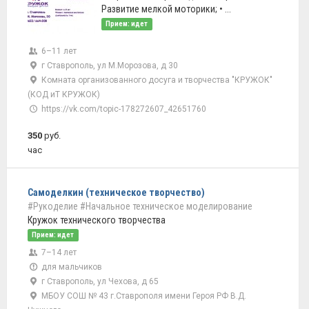
Развитие мелкой моторики; • ...
Прием: идет
6–11 лет
г Ставрополь, ул М.Морозова, д 30
Комната организованного досуга и творчества "КРУЖОК"
(КОД иТ КРУЖОК)
https://vk.com/topic-178272607_42651760
350
руб.
час
Самоделкин (техническое творчество)
#Рукоделие
#Начальное техническое моделирование
Кружок технического творчества
Прием: идет
7–14 лет
для мальчиков
г Ставрополь, ул Чехова, д 65
МБОУ СОШ № 43 г.Ставрополя имени Героя РФ В.Д.