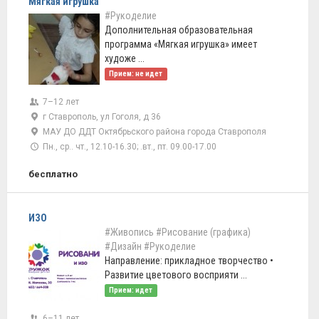
Мягкая игрушка
#Рукоделие
Дополнительная образовательная
программа «Мягкая игрушка» имеет
художе ...
Прием: не идет
7–12 лет
г Ставрополь, ул Гоголя, д 36
МАУ ДО ДДТ Октябрьского района города Ставрополя
Пн., ср.. чт., 12.10-16.30; .вт., пт. 09.00-17.00
бесплатно
ИЗО
#Живопись
#Рисование (графика)
#Дизайн
#Рукоделие
Направление: прикладное творчество •
Развитие цветового восприяти ...
Прием: идет
6–11 лет