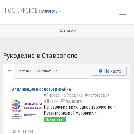
ПОСЛЕ УРОКОВ
СТАВРОПОЛЬ
▼
Навиг
Поиск
Рукоделие в Ставрополе
На карте
Все
Платные
Бесплатные
Аппликация и основы дизайна
#Рисование (графика)
#Фотография
#Дизайн
#Рукоделие
Направление: прикладное творчество •
Развитие мелкой моторики; • ...
Прием: идет
6–11 лет