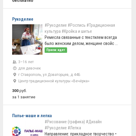
бесплатно
Рукоделие
#Рукоделие
#Роспись
#Традиционная
культура
#Кройка и шитье
Ремесла связанные с текстилем всегда
было женским делом, женщине свойс ...
Прием: идет
3–16 лет
для девочек
г Ставрополь, ул Доваторцев, д 44Б
Центр традиционной культуры «Вечёрка»
300
руб.
за 1 занятие
Папье-маше и лепка
#Рисование (графика)
#Дизайн
#Рукоделие
#Лепка
Направление: прикладное творчество •