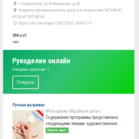
г Ставрополь, ул М.Морозова, д 30
Комната организованного досуга и творчества "КРУЖОК"
(КОД иТ КРУЖОК)
https://vk.com/topic-178272607_42651771
350
руб.
час
Рукоделие онлайн
Найдено занятий: 1
Открыть
Ручная вышивка
#Рукоделие
#Кройка и шитье
Содержание программы представлено
следующими темами: художественная ...
Прием: идет