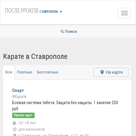
ПОСЛЕ УРОКОВ
СТАВРОПОЛЬ
▼
Навиг
Поиск
Карате в Ставрополе
На карте
Все
Платные
Бесплатные
Спорт
#Карате
Боевая система тибета. Защита без защиты. 1 занятие 250
руб.
Прием: идет
18–18 лет
для мальчиков
г Ставрополь, ул Доваторцев, д 27, кв 56