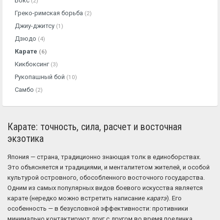
Бокс
(2)
Греко-римская борьба
(2)
Джиу-джитсу
(1)
Дзюдо
(4)
Карате
(6)
Кикбоксинг
(3)
Рукопашный бой
(10)
Самбо
(2)
Карате: точность, сила, расчет и восточная
экзотика
Япония — страна, традиционно знающая толк в единоборствах.
Это объясняется и традициями, и менталитетом жителей, и особой
культурой островного, обособленного восточного государства.
Одним из самых популярных видов боевого искусства является
карате (нередко можно встретить написание
каратэ
). Его
особенность — в безусловной эффективности: противники
минимально контактируют друг с другом во время поединка,