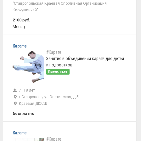
"Ставропольская Краевая Спортивная Организация
Киокушинкай"
2100
руб.
Месяц
Карате
#Карате
Занятия в объединении карате для детей
и подростков.
Прием: идет
7–18 лет
г Ставрополь, ул Осетинская, д 5
Краевая ДЮСШ
бесплатно
Карате
#Карате