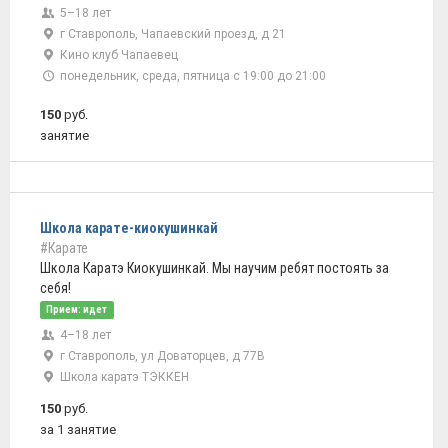
5–18 лет
г Ставрополь, Чапаевский проезд, д 21
Кино клуб Чапаевец
понедельник, среда, пятница с 19:00 до 21:00
150
руб.
занятие
Школа карате-киокушинкай
#Карате
Школа Каратэ Киокушинкай. Мы научим ребят постоять за
себя!
Прием: идет
4–18 лет
г Ставрополь, ул Доваторцев, д 77В
Школа каратэ ТЭККЕН
150
руб.
за 1 занятие