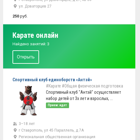
ул. Доваторцев 27
250
руб.
Карате онлайн
Найдено занятий: 3
Открыть
Спортивный клуб единоборств «Антэй»
#Карате
#Общая физическая подготовка
Спортивный клуб "Антэй" осуществляет
набор детей от 3х лет и взрослых, ...
Прием: идет
3–18 лет
г Ставрополь, ул 45 Параллель, д 7А
Региональная общественная организация