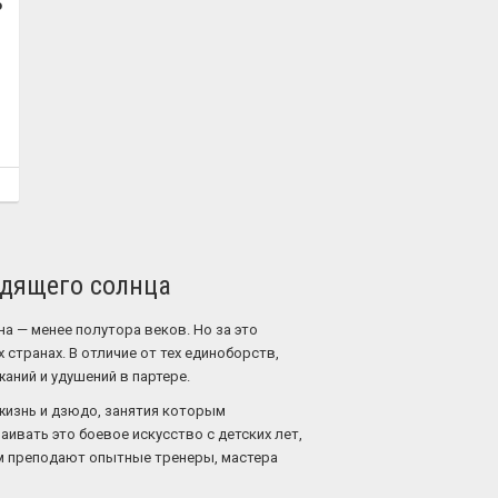
о
одящего солнца
а — менее полутора веков. Но за это
странах. В отличие от тех единоборств,
аний и удушений в партере.
 жизнь и дзюдо, занятия которым
аивать это боевое искусство с детских лет,
ром преподают опытные тренеры, мастера