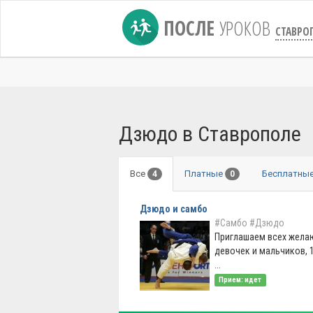
ПОСЛЕ
УРОКОВ
СТАВРО
Дзюдо в Ставрополе
Все
Платные
Бесплатны
4
0
Дзюдо и самбо
#Самбо
#Дзюдо
Приглашаем всех желаю
девочек и мальчиков, 1
...
Прием: идет