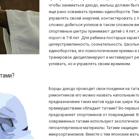
чтобы заниматься дзюдо, малыш должен быть
еще рано осваивать приемы единоборств. Тем 
управлять своей энергией, контактировать с 
сложно добиться успехов в таком сложном вид
спортивные центры принимают детей с 4 лет,
порог» в 7-8 лет. Для ребенка постарше харак
целеустремленность, сознательность. Школьн
единоборства, его психологические приемы и
тренировок дисциплинируют и мотивируют реб
успевать, но и управлять своим временем.
атами?
Борцы дзюдо проводят свои поединки на тата
ремонтников его можно назвать напольным по
предназначение таких матов куда как шире. 
преимуществами обладает татами? Во-первых,
предохраняет спортсменов от повреждений. 
современных татами используют экологическ
гипоаллергенные материалы. Татами защищен 
микроорганизмов. Вместе с тем японские маты