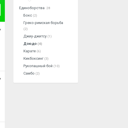
Единоборства
28
Бокс
(2)
Греко-римская борьба
(2)
о
Джиу-джитсу
(1)
Дзюдо
(4)
Карате
(6)
Кикбоксинг
(3)
Рукопашный бой
(10)
Самбо
(2)
о