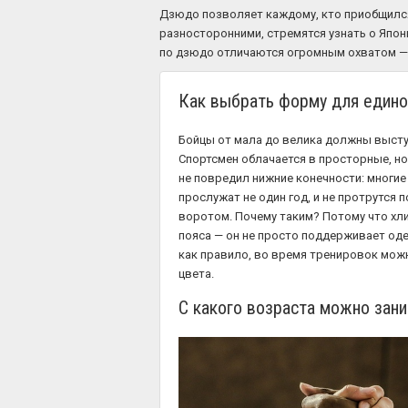
Дзюдо позволяет каждому, кто приобщился 
разносторонними, стремятся узнать о Япони
по дзюдо отличаются огромным охватом — в
Как выбрать форму для един
Бойцы от мала до велика должны выступ
Спортсмен облачается в просторные, н
не повредил нижние конечности: многи
прослужат не один год, и не протрутся
воротом. Почему таким? Потому что хли
пояса — он не просто поддерживает оде
как правило, во время тренировок можн
цвета.
С какого возраста можно зан