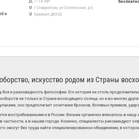
7–18 лет
бесплатн
г Ставрополь, ул Осетинская, д 5
ей и
Краевая ДЮСШ
борство, искусство родом из Страны восх
 боя и разновидность философии. Его история не столь продолжительн
орств не только в Стране восходящего солнца, но и во многих других 
лаками, оно предполагает сочетание бросков, болевых приемов, удерж
ятся востребованными и в России. Весьма органично вписалось в нашу
 в частности, и в нашем городе. Конечно, специалисты рекомендуют осв
 что смогут без труда найти специализированное объединение, в кото