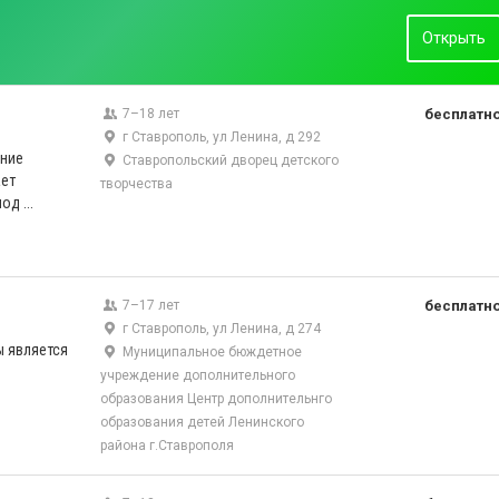
Открыть
7–18 лет
бесплатн
г Ставрополь, ул Ленина, д 292
ние
Ставропольский дворец детского
ет
творчества
д ...
7–17 лет
бесплатн
г Ставрополь, ул Ленина, д 274
 является
Муниципальное бюждетное
учреждение дополнительного
образования Центр дополнительнго
образования детей Ленинского
района г.Ставрополя