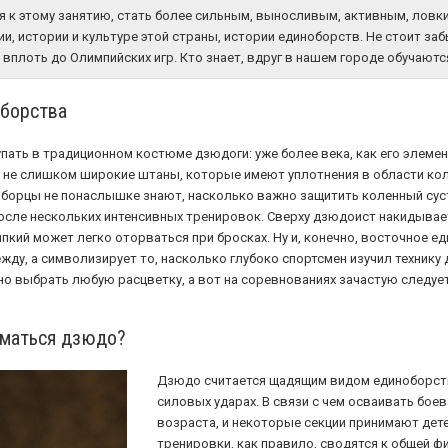
к этому занятию, стать более сильным, выносливым, активным, ловки
и, истории и культуре этой страны, истории единоборств. Не стоит за
плоть до Олимпийских игр. Кто знает, вдруг в нашем городе обучают
оборства
ать в традиционном костюме дзюдоги: уже более века, как его элеме
о не слишком широкие штаны, которые имеют уплотнения в области ко
е борцы не понаслышке знают, насколько важно защитить коленный сус
 после нескольких интенсивных тренировок. Сверху дзюдоист накидывае
пкий может легко оторваться при бросках. Ну и, конечно, восточное е
жду, а символизирует то, насколько глубоко спортсмен изучил технику 
о выбрать любую расцветку, а вот на соревнованиях зачастую следует
иматься дзюдо?
Дзюдо считается щадящим видом единоборств,
силовых ударах. В связи с чем осваивать бое
возраста, и некоторые секции принимают детей
тренировки, как правило, сводятся к общей ф