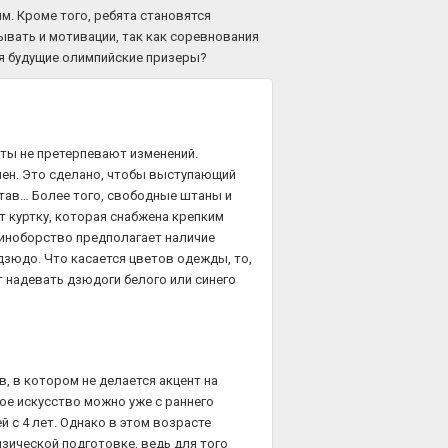
м. Кроме того, ребята становятся
бывать и мотивации, так как соревнования
ся будущие олимпийские призеры?
нты не претерпевают изменений.
лен. Это сделано, чтобы выступающий
тав… Более того, свободные штаны и
т куртку, которая снабжена крепким
диноборство предполагает наличие
дзюдо. Что касается цветов одежды, то,
 надевать дзюдоги белого или синего
 в котором не делается акцент на
вое искусство можно уже с раннего
 с 4 лет. Однако в этом возрасте
изической подготовке, ведь для того