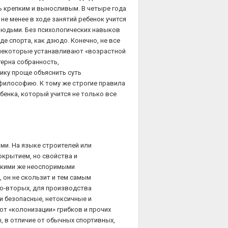
 крепким и выносливым. В четыре года
не менее в ходе занятий ребенок учится
людьми. Без психологических навыков
е спорта, как дзюдо. Конечно, не все
 некоторые устанавливают «возрастной
терна собранность,
ику проще объяснить суть
 философию. К тому же строгие правила
енка, который учится не только все
ми. На языке строителей или
крытием, но свойства и
Какими же неоспоримыми
 он не скользит и тем самым
Во-вторых, для производства
и безопасные, нетоксичные и
от «колонизации» грибков и прочих
, в отличие от обычных спортивных,