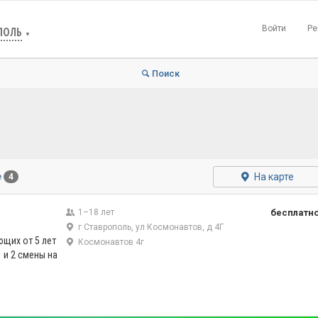
Войти
Ре
ПОЛЬ
▼
Поиск
На карте
е
4
1–18 лет
бесплатн
г Ставрополь, ул Космонавтов, д 4Г
щих от 5 лет
Космонавтов 4г
 и 2 смены на