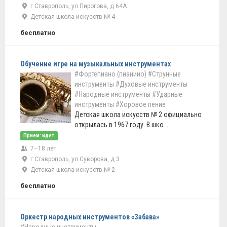
г Ставрополь, ул Пирогова, д 64А
Детская школа искусств № 4
бесплатно
Обучение игре на музыкальных инструментах
#Фортепиано (пианино)
#Струнные
инструменты
#Духовые инструменты
#Народные инструменты
#Ударные
инструменты
#Хоровое пение
Детская школа искусств № 2 официально
открылась в 1967 году. В шко ...
Прием: идет
7–18 лет
г Ставрополь, ул Суворова, д 3
Детская школа искусств № 2
бесплатно
Оркестр народных инструментов «Забава»