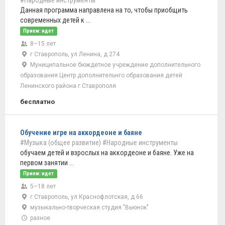
#Народные инструменты
Данная программа направлена на то, чтобы приобщить
современных детей к ...
Прием: идет
8–15 лет
г Ставрополь, ул Ленина, д 274
Муниципальное бюждетное учреждение дополнительного
образования Центр дополнительнго образования детей
Ленинского района г.Ставрополя
бесплатно
Обучение игре на аккордеоне и баяне
#Музыка (общее развитие)
#Народные инструменты
обучаем детей и взрослых на аккордеоне и баяне. Уже на
первом занятии ...
Прием: идет
5–18 лет
г Ставрополь, ул Краснофлотская, д 66
музыкально-творческая студия "Вьюнок"
разное