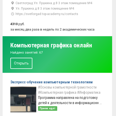
Светлоград Ул. Пушкина д 8 3 этаж помещение №4
Ул. Пушкина д 8 3 этаж помещение №4
https://svetlorgad.top-academy.ru/contacts
4310
руб.
за месяц два раза в недель по 2 академических часа
Компьютерная графика онлайн
Найдено занятий: 67
Открыть
Экспресс-обучение компьютерным технологиям
#Основы компьютерной грамотности
#Компьютерная графика
#Информатика
Программа направлена на подготовку
детей к деятельности в информационн ...
Прием: идет