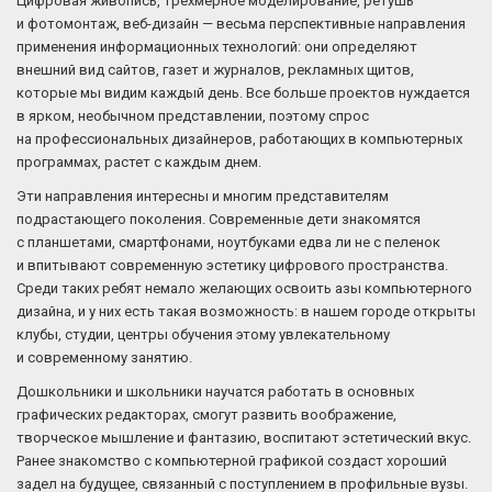
Цифровая живопись, трехмерное моделирование, ретушь
и фотомонтаж, веб-дизайн — весьма перспективные направления
применения информационных технологий: они определяют
внешний вид сайтов, газет и журналов, рекламных щитов,
которые мы видим каждый день. Все больше проектов нуждается
в ярком, необычном представлении, поэтому спрос
на профессиональных дизайнеров, работающих в компьютерных
программах, растет с каждым днем.
Эти направления интересны и многим представителям
подрастающего поколения. Современные дети знакомятся
с планшетами, смартфонами, ноутбуками едва ли не с пеленок
и впитывают современную эстетику цифрового пространства.
Среди таких ребят немало желающих освоить азы компьютерного
дизайна, и у них есть такая возможность: в нашем городе открыты
клубы, студии, центры обучения этому увлекательному
и современному занятию.
Дошкольники и школьники научатся работать в основных
графических редакторах, смогут развить воображение,
творческое мышление и фантазию, воспитают эстетический вкус.
Ранее знакомство с компьютерной графикой создаст хороший
задел на будущее, связанный с поступлением в профильные вузы.