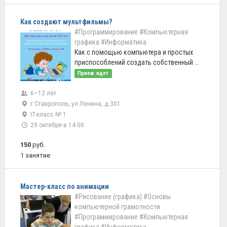
Как создают мультфильмы?
#Программирование
#Компьютерная
графика
#Информатика
Как с помощью компьютера и простых
приспособлений создать собственный ...
Прием: идет
6–12 лет
г Ставрополь, ул Ленина, д 301
IT-класс № 1
29 октября в 14:00
150
руб.
1 занятие
Мастер-класс по анимации
#Рисование (графика)
#Основы
компьютерной грамотности
#Программирование
#Компьютерная