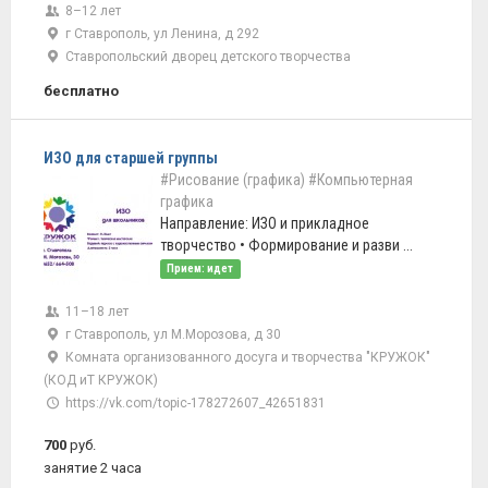
8–12 лет
г Ставрополь, ул Ленина, д 292
Ставропольский дворец детского творчества
бесплатно
ИЗО для старшей группы
#Рисование (графика)
#Компьютерная
графика
Направление: ИЗО и прикладное
творчество • Формирование и разви ...
Прием: идет
11–18 лет
г Ставрополь, ул М.Морозова, д 30
Комната организованного досуга и творчества "КРУЖОК"
(КОД иТ КРУЖОК)
https://vk.com/topic-178272607_42651831
700
руб.
занятие 2 часа