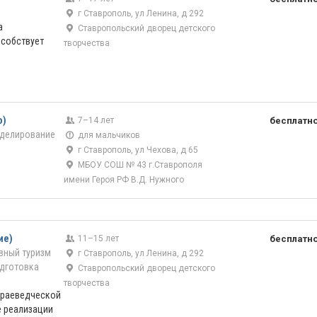
г Ставрополь, ул Ленина, д 292
а
Ставропольский дворец детского
особствует
творчества
о)
7–14 лет
бесплатн
оделирование
для мальчиков
г Ставрополь, ул Чехова, д 65
МБОУ СОШ № 43 г.Ставрополя
имени Героя РФ В.Д. Нужного
ие)
11–15 лет
бесплатн
вный туризм
г Ставрополь, ул Ленина, д 292
дготовка
Ставропольский дворец детского
творчества
краеведческой
е реализации