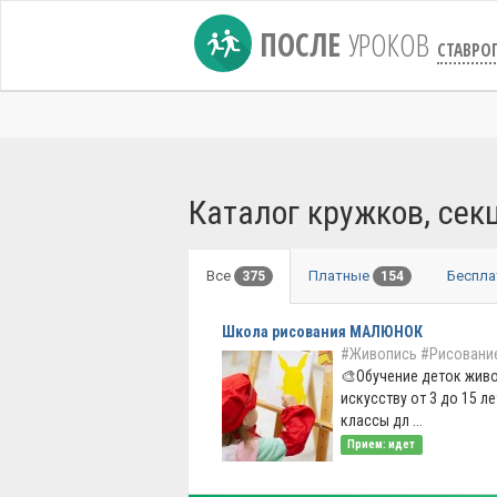
ПОСЛЕ
УРОКОВ
СТАВРО
Каталог кружков, сек
Все
Платные
Беспл
375
154
Школа рисования МАЛЮНОК
#Живопись
#Рисование
🎨Обучение деток живо
искусству от 3 до 15 л
классы дл ...
Прием: идет