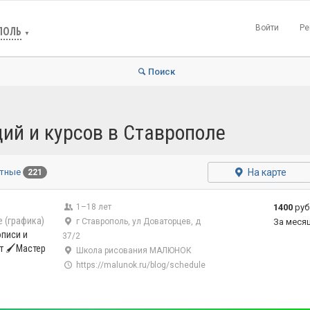
Войти
Ре
ПОЛЬ
▼
Поиск
ций и курсов в Ставрополе
На карте
атные
221
1–18 лет
1400
руб
 (графика)
г Ставрополь, ул Доваторцев, д
За меся
писи и
37/2
ет 🖌Мастер
Школа рисования МАЛЮНОК
https://malunok.ru/blog/schedule