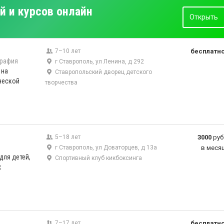
й и курсов онлайн
Открыть
7–10 лет
бесплатн
графия
г Ставрополь, ул Ленина, д 292
 на
Ставропольский дворец детского
ческой
творчества
.
5–18 лет
3000
руб
г Ставрополь, ул Доваторцев, д 13а
в меся
для детей,
Спортивный клуб кикбоксинга
х
7–17 лет
бесплатн