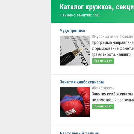
Каталог кружков, секци
Найдено занятий: 590
Чудопропись
#Русский язык
#Калли
Программа направлена
формирование фонети
грамотности, каллигр ..
Прием: идет
Занятия кикбоксингом
#Кикбоксинг
Занятия кикбоксингом 
подростков и взрослы
Прием: идет
Настольный теннис