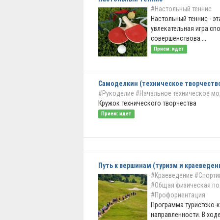
#Настольный теннис
Настольный теннис - эт
увлекательная игра сп
совершенствова ...
Прием: идет
Самоделкин (техническое творчеств
#Рукоделие
#Начальное техническое м
Кружок технического творчества
Прием: идет
Путь к вершинам (туризм и краеведен
#Краеведение
#Спорти
#Общая физическая по
#Профориентация
Программа туристско-
направленности. В ход