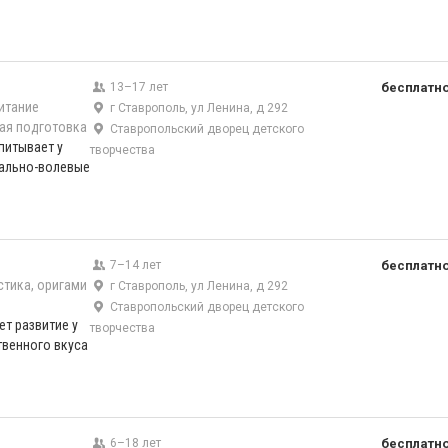
13–17 лет
бесплатн
итание
г Ставрополь, ул Ленина, д 292
ая подготовка
Ставропольский дворец детского
питывает у
творчества
ально-волевые
7–14 лет
бесплатн
тика, оригами
г Ставрополь, ул Ленина, д 292
Ставропольский дворец детского
т развитие у
творчества
венного вкуса
6–18 лет
бесплатн