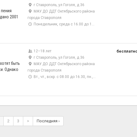
г Ставрополь, ул Гоголя, д 36
 пения
МАУ ДО ДДТ Октябрьского района
дано 2001
города Ставрополя
Понедельник, среда с 16.00 до 19.55
12–18 лет
бесплатн
г Ставрополь, ул Гоголя, д 36
хотят быть
МАУ ДО ДДТ Октябрьского района
ки. Однако
города Ставрополя
Вт., чт., вскр. с 08.00 до 16.30, пн., пт. с 14.00 до 17.30
2
3
>
Последняя ›