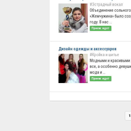
#Эстрадный вокал
Объединение сольного
«Жемчужина» было соз
году. В нас ...
Прием: идет
Дизайн одежды и аксессуаров
#Кройка и шитье
Модными и красивыми 
все, а особенно девуш
мода и ...
Прием: идет
1