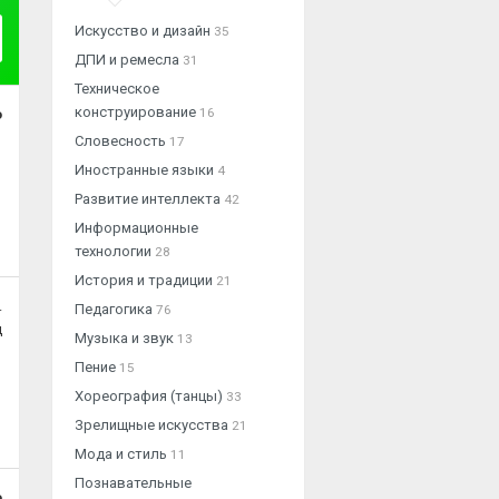
Искусство и дизайн
35
ДПИ и ремесла
31
Техническое
конструирование
16
о
Словесность
17
Иностранные языки
4
Развитие интеллекта
42
Информационные
технологии
28
История и традиции
21
.
Педагогика
76
ц
Музыка и звук
13
Пение
15
Хореография (танцы)
33
Зрелищные искусства
21
Мода и стиль
11
Познавательные
о