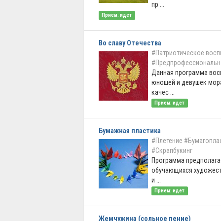
пр ...
Прием: идет
Во славу Отечества
#Патриотическое восп
#Предпрофессиональн
Данная программа вос
юношей и девушек мор
качес ...
Прием: идет
Бумажная пластика
#Плетение
#Бумагоплас
#Скрапбукинг
Программа предполагае
обучающихся художест
и ...
Прием: идет
Жемчужина (сольное пение)