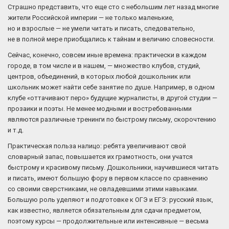
Страшно представить, что еще сто с небольшим лет назад многие
жители Российской империи — не только маленькие,
но и взрослые — не умели читать и писать, следовательно,
не в полной мере приобщались к тайнам и величию словесности.
Сейчас, конечно, совсем иные времена: практически в каждом
городе, в том числе и в нашем, — множество клубов, студий,
центров, объединений, в которых любой дошкольник или
школьник может найти себе занятие по душе. Например, в одном
клубе «оттачивают перо» будущие журналисты, в другой студии —
прозаики и поэты. Не менее модными и востребованными
являются различные тренинги по быстрому письму, скорочтению
и т.д.
Практическая польза налицо: ребята увеличивают свой
словарный запас, повышается их грамотность, они учатся
быстрому и красивому письму. Дошкольники, научившиеся читать
и писать, имеют большую фору в первом классе по сравнению
со своими сверстниками, не овладевшими этими навыками.
Большую роль уделяют и подготовке к ОГЭ и ЕГЭ: русский язык,
как известно, является обязательным для сдачи предметом,
поэтому курсы — продолжительные или интенсивные — весьма