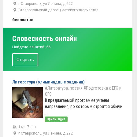
г Ставрополь, ул Ленина, д 292
Ставропольский дворец детского творчества
бесплатно
Словесность онлайн
Найдено занятий: 56
Открыть
Литература (олимпиадные задания)
#Литература, поэзия
#Подготовка к ЕГЭ и
ОГЭ
В предлагаемой программе учтены
направления, по которым строятся обычн
...
Прием: идет
14–17 лет
г Ставрополь, ул Ленина, д 292