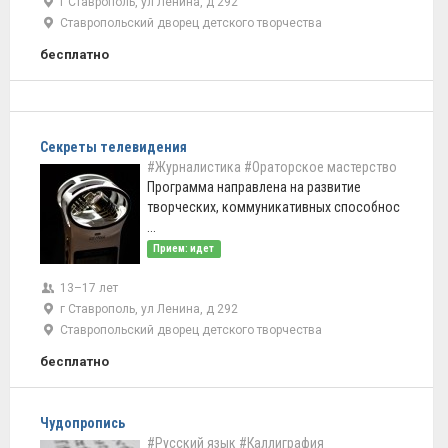
г Ставрополь, ул Ленина, д 292
Ставропольский дворец детского творчества
бесплатно
Секреты телевидения
#Журналистика
#Ораторское мастерство
Программа направлена на развитие
творческих, коммуникативных способнос
...
Прием: идет
13–17 лет
г Ставрополь, ул Ленина, д 292
Ставропольский дворец детского творчества
бесплатно
Чудопропись
#Русский язык
#Каллиграфия