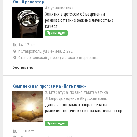
Юный репортер
#Журналистика
Занятия в детском объединении
развивают такие важные личностные
качест ...
Прием: идет
14–17 лет
г Ставрополь, ул Ленина, д 292
Ставропольский дворец детского творчества
бесплатно
Комплексная программа «Пять плюс»
#Литература, поэзия
#Математика
#Природоведение
#Русский язык
Данная программа направлена на
развитие творческих и познавательных пр
...
Прием: идет
9–10 лет