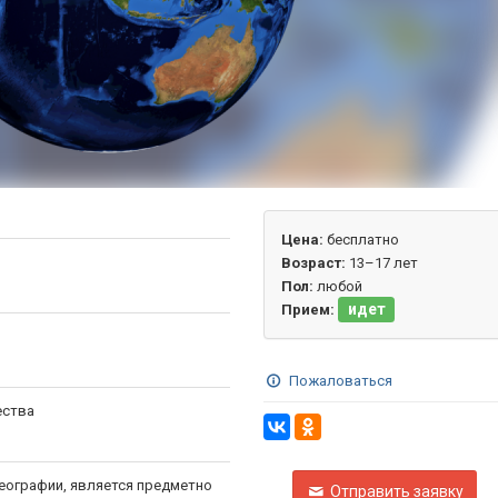
Цена:
бесплатно
Возраст:
13–17 лет
Пол:
любой
идет
Прием:
Пожаловаться
ества
еографии, является предметно
Отправить заявку