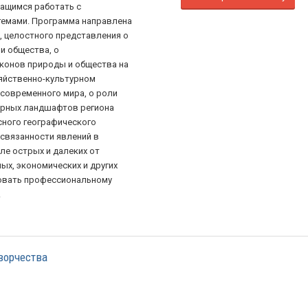
ащимся работать с
емами. Программа направлена
 целостного представления о
и общества, о
конов природы и общества на
яйственно-культурном
 современного мира, о роли
турных ландшафтов региона
сного географического
связанности явлений в
ле острых и далеких от
ых, экономических и других
овать профессиональному
.
ворчества