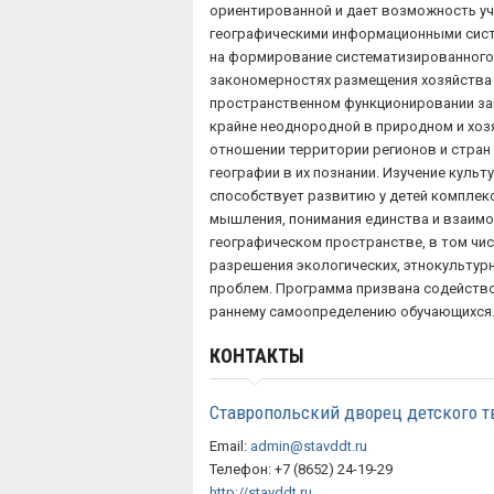
ориентированной и дает возможность уч
географическими информационными сист
на формирование систематизированного,
закономерностях размещения хозяйства 
пространственном функционировании за
крайне неоднородной в природном и хоз
отношении территории регионов и стран
географии в их познании. Изучение куль
способствует развитию у детей комплек
мышления, понимания единства и взаимо
географическом пространстве, в том чис
разрешения экологических, этнокультурн
проблем. Программа призвана содейств
раннему самоопределению обучающихся
КОНТАКТЫ
Ставропольский дворец детского т
Email:
admin@stavddt.ru
Телефон: +7 (8652) 24-19-29
http://stavddt.ru