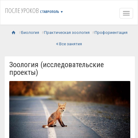
ПОСЛЕ УРОКОВ
СТАВРОПОЛЬ
▼
Навиг
Биология
Практическая зоология
Профориентация
Все занятия
Зоология (исследовательские
проекты)