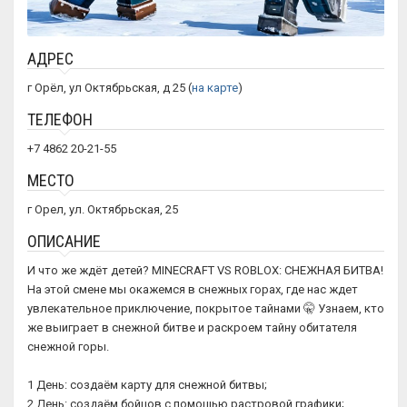
АДРЕС
г Орёл, ул Октябрьская, д 25 (
на карте
)
ТЕЛЕФОН
+7 4862 20-21-55
МЕСТО
г Орел, ул. Октябрьская, 25
ОПИСАНИЕ
И что же ждёт детей? MINECRAFT VS ROBLOX: СНЕЖНАЯ БИТВА!
На этой смене мы окажемся в снежных горах, где нас ждет
увлекательное приключение, покрытое тайнами 🤫 Узнаем, кто
же выиграет в снежной битве и раскроем тайну обитателя
снежной горы.
1 День: создаём карту для снежной битвы;
2 День: создаём бойцов с помощью растровой графики;