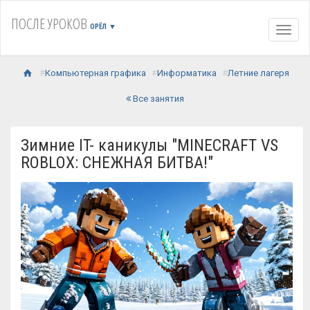
ПОСЛЕ УРОКОВ
ОРЁЛ
▼
Навиг
Компьютерная графика
Информатика
Летние лагеря
Все занятия
Зимние IT- каникулы "MINECRAFT VS
ROBLOX: СНЕЖНАЯ БИТВА!"