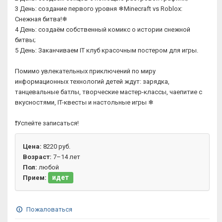
3 День: создание первого уровня ❄Minecraft vs Roblox:
Снежная битва!❄
4 День: создаём собственный комикс о истории снежной
битвы;
5 День: Заканчиваем IT клуб красочным постером для игры.
Помимо увлекательных приключений по миру
информационных технологий детей ждут: зарядка,
танцевальные батлы, творческие мастер-классы, чаепитие с
вкусностями, IT-квесты и настольные игры ❄
❗Успейте записаться!
Цена:
8220 руб.
Возраст:
7–14 лет
Пол:
любой
идет
Прием:
Пожаловаться