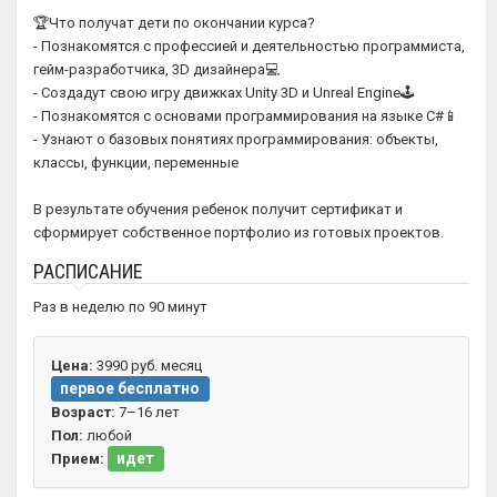
🏆Что получат дети по окончании курса?
- Познакомятся с профессией и деятельностью программиста,
гейм-разработчика, 3D дизайнера💻
- Создадут свою игру движках Unity 3D и Unreal Engine🕹
- Познакомятся с основами программирования на языке С#📱
- Узнают о базовых понятиях программирования: объекты,
классы, функции, переменные
В результате обучения ребенок получит сертификат и
сформирует собственное портфолио из готовых проектов.
РАСПИСАНИЕ
Раз в неделю по 90 минут
Цена:
3990 руб. месяц
первое бесплатно
Возраст:
7–16 лет
Пол:
любой
идет
Прием: