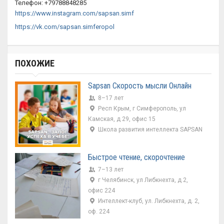
Телефон: +79788848285
https://www.instagram.com/sapsan.simf
https://vk.com/sapsan.simferopol
ПОХОЖИЕ
Sapsan Скорость мысли Онлайн
8–17 лет
Респ Крым, г Симферополь, ул
Камская, д 29, офис 15
Школа развития интеллекта SAPSAN
Быстрое чтение, скорочтение
7–13 лет
г Челябинск, ул Либкнехта, д 2,
офис 224
Интеллект-клуб, ул. Либкнехта, д. 2,
оф. 224