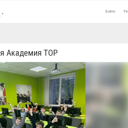
Войти
Ре
Н
▼
я Академия TOP