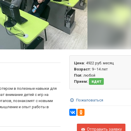
Цена:
4922 руб. месяц
Возраст:
9–14 лет
Пол:
любой
идет
Прием:
ютером в полезные навыки для
т внимание детей с игр на
Пожаловаться
ртапов, познакомят с новыми
мышление и опыт работы в
Отправить заявку