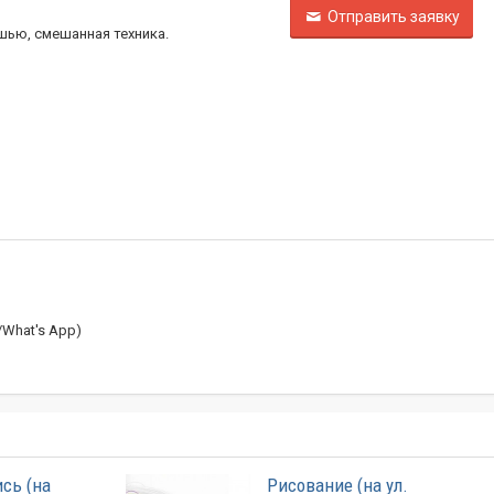
Отправить заявку
шью, смешанная техника.
r/What's App)
сь (на
Рисование (на ул.