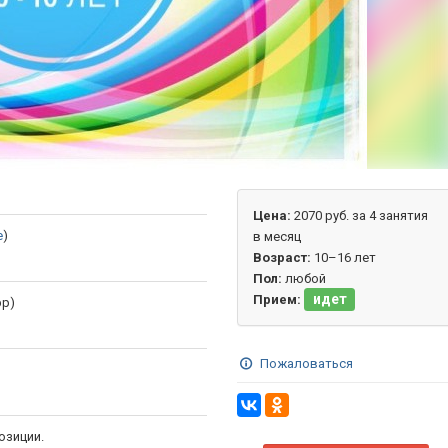
Цена:
2070 руб. за 4 занятия
е
)
в месяц
Возраст:
10–16 лет
Пол:
любой
идет
Прием:
pp)
Пожаловаться
озиции.