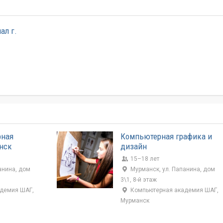
ал г.
рная
Компьютерная графика и
нск
дизайн
15–18 лет
анина, дом
Мурманск, ул. Папанина, дом
3\1, 8-й этаж
демия ШАГ,
Компьютерная академия ШАГ,
Мурманск