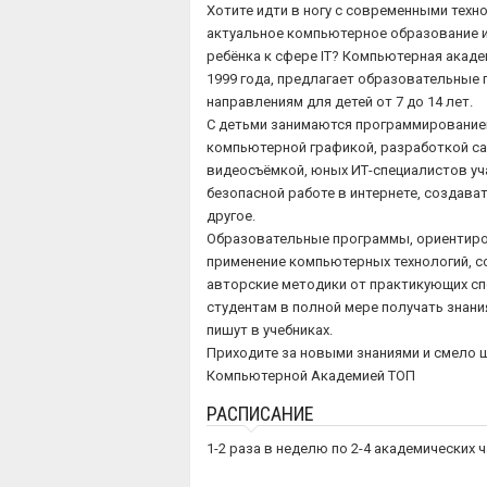
Хотите идти в ногу с современными техн
актуальное компьютерное образование и
ребёнка к сфере IT? Компьютерная акаде
1999 года, предлагает образовательные
направлениям для детей от 7 до 14 лет.
С детьми занимаются программированием
компьютерной графикой, разработкой сай
видеосъёмкой, юных ИТ-специалистов уч
безопасной работе в интернете, создава
другое.
Образовательные программы, ориентиро
применение компьютерных технологий, с
авторские методики от практикующих сп
студентам в полной мере получать знания
пишут в учебниках.
Приходите за новыми знаниями и смело ш
Компьютерной Академией ТОП
РАСПИСАНИЕ
1-2 раза в неделю по 2-4 академических ч