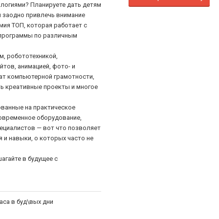
ологиями? Планируете дать детям
 заодно привлечь внимание
мия ТОП, которая работает с
 программы по различным
, робототехникой,
тов, анимацией, фото- и
ат компьютерной грамотности,
ть креативные проекты и многое
ванные на практическое
овременное оборудование,
ециалистов — вот что позволяет
 и навыки, о которых часто не
агайте в будущее с
аса в буд\вых дни