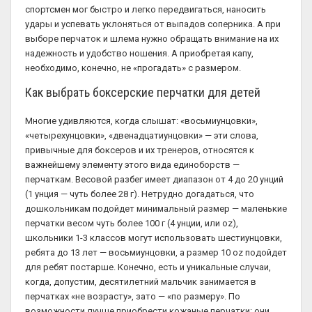
спортсмен мог быстро и легко передвигаться, наносить
удары и успевать уклоняться от выпадов соперника. А при
выборе перчаток и шлема нужно обращать внимание на их
надежность и удобство ношения. А приобретая капу,
необходимо, конечно, не «прогадать» с размером.
Как выбрать боксерские перчатки для детей
Многие удивляются, когда слышат: «восьмиунцовки»,
«четырехунцовки», «двенадцатиунцовки» — эти слова,
привычные для боксеров и их тренеров, относятся к
важнейшему элементу этого вида единоборств —
перчаткам. Весовой разбег имеет диапазон от 4 до 20 унций
(1 унция — чуть более 28 г). Нетрудно догадаться, что
дошкольникам подойдет минимальный размер — маленькие
перчатки весом чуть более 100 г (4 унции, или oz),
школьники 1-3 классов могут использовать шестиунцовки,
ребята до 13 лет — восьмиунцовки, а размер 10 oz подойдет
для ребят постарше. Конечно, есть и уникальные случаи,
когда, допустим, десятилетний мальчик занимается в
перчатках «не возрасту», зато — «по размеру». По
возможности лучше приобрести кожаные перчатки: они