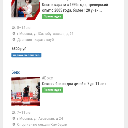
Опыт в каратэ с 1995 года, тренерский
опыт с 2005 года, более 120 учен ...
Прием: идет
5–15 лет
г Москва, ул Южнобутовская, д 96
Дзаншин - каратэ клуб
6500
руб.
первое бесплатно
Бокс
#Бокс
Секция бокса для детей с 7 до 11 лет
Прием: идет
7–11 лет
г Москва, ул Азовская, д 24
Спортивные секции Кимберли