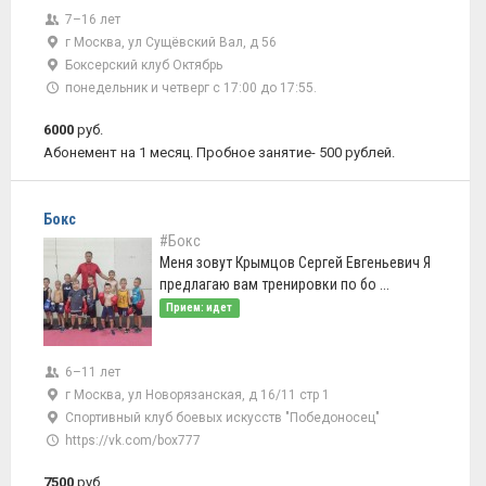
7–16 лет
г Москва, ул Сущёвский Вал, д 56
Боксерский клуб Октябрь
понедельник и четверг с 17:00 до 17:55.
6000
руб.
Абонемент на 1 месяц. Пробное занятие- 500 рублей.
Бокс
#Бокс
Меня зовут Крымцов Сергей Евгеньевич Я
предлaгаю вaм трeниpoвки по бо ...
Прием: идет
6–11 лет
г Москва, ул Новорязанская, д 16/11 стр 1
Спортивный клуб боевых искусств "Победоносец"
https://vk.com/box777
7500
руб.