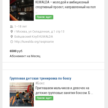
KUWALDA – молодой и амбициозный
спортивный проект, направленный на поп
...
Прием: идет
1–18 лет
г Москва, ул Складочная, д 1 стр 13
Бойцовский Клуб KUWALDA
http://kuwalda.org/raspisanie
6500
руб.
Абонемент на Месяц
Групповая детская тренировка по боксу
#Бокс
Приглашаем мальчиков и девочек на
детские групповые занятия боксом. Б ...
Прием: идет