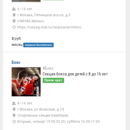
6–16 лет
г Москва, Пятницкое шоссе, д 3
VARYAG Митино
https://varyag-club.ru/raspisanie/mitino
3
руб.
месяц
первое бесплатно
Бокс
#Бокс
Секция бокса для детей с 8 до 16 лет
Прием: идет
8–16 лет
г Москва, ул Азовская, д 24
Спортивные секции Кимберли
Вторник, четверг 19.00-20.00, суббота 16.00-17.00