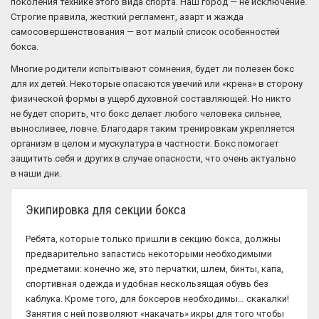
поколения технике этого вида спорта. Наш город — не исключение.
Строгие правила, жесткий регламент, азарт и жажда
самосовершенствования — вот малый список особенностей
бокса.
Многие родители испытывают сомнения, будет ли полезен бокс
для их детей. Некоторые опасаются увечий или «крена» в сторону
физической формы в ущерб духовной составляющей. Но никто
не будет спорить, что бокс делает любого человека сильнее,
выносливее, ловче. Благодаря таким тренировкам укрепляется
организм в целом и мускулатура в частности. Бокс помогает
защитить себя и других в случае опасности, что очень актуально
в наши дни.
Экипировка для секции бокса
Ребята, которые только пришли в секцию бокса, должны
предварительно запастись некоторыми необходимыми
предметами: конечно же, это перчатки, шлем, бинты, капа,
спортивная одежда и удобная нескользящая обувь без
каблука. Кроме того, для боксеров необходимы… скакалки!
Занятия с ней позволяют «накачать» икры для того чтобы