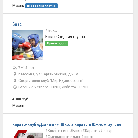
Месяц
первое бесплатно
Бокс
#Бокс
Бокс. Средняя группа.
Прием: идет
7–15 лет
г Москва, ул Чертановская, д 23А
Спортивный клуб "Мир Единоборств"
Вторник, четверг - 18:00; суббота - 11:30
4000
руб.
Месяц
Каратэ-клуб «Дзаншин». Школа каратэ в Южном Бутово
#Кикбоксинг
#Бокс
#Карате
#Дзюдо
#Смешанные единоборства