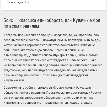
Тхэквондо
(11)
Бокс — классика единоборств, или Кулачные бои
по всем правилам
Когда мы произносим слово
единоборства
, то, как правило, оно
ассоциируется с боксом — пожалуй, самым популярным их видом,
который имеет огромное количество почитателей. Кулачные
бои — синоним этого вида спорта — были любимы еще
в цивилизациях Древнего Египта, Шумера, Греции, Рима. Особую
роль они играли в Российском государстве. Сейчас бокс — это
не только интереснейший вид спорта, имеющий многомиллионную
аудиторию, но и целая индустрия, объединяющая людей самых
разных специальностей — от врачей до групп поддержки
и музыкантов.
Современные ребята нередко выбирают секции бокса для
общефизического развития. Практически во всех городах России
есть специализированные объединения, в которых опытные
и грамотные тренеры учат представителей подрастающего