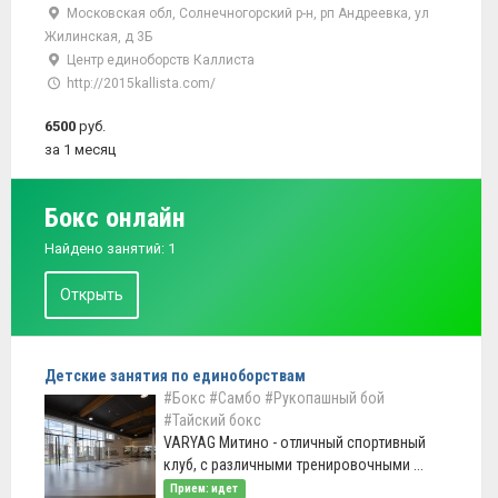
Московская обл, Солнечногорский р-н, рп Андреевка, ул
Жилинская, д 3Б
Центр единоборств Каллиста
http://2015kallista.com/
6500
руб.
за 1 месяц
Бокс онлайн
Найдено занятий: 1
Открыть
Детские занятия по единоборствам
#Бокс
#Самбо
#Рукопашный бой
#Тайский бокс
VARYAG Митино - отличный спортивный
клуб, с различными тренировочными ...
Прием: идет