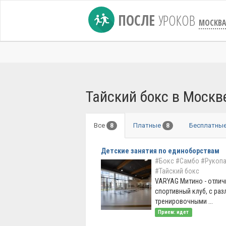
ПОСЛЕ
УРОКОВ
МОСКВА
Тайский бокс в Москв
Все
Платные
Бесплатны
8
8
Детские занятия по единоборствам
#Бокс
#Самбо
#Рукоп
#Тайский бокс
VARYAG Митино - отли
спортивный клуб, с ра
тренировочными ...
Прием: идет