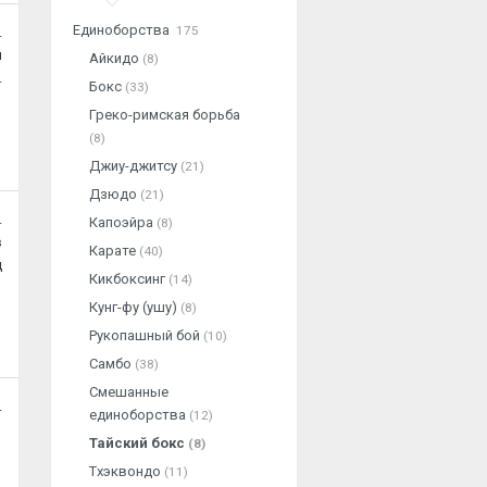
Единоборства
175
.
я
Айкидо
(8)
.
Бокс
(33)
Греко-римская борьба
(8)
Джиу-джитсу
(21)
Дзюдо
(21)
.
Капоэйра
(8)
в
Карате
(40)
ц
Кикбоксинг
(14)
Кунг-фу (ушу)
(8)
Рукопашный бой
(10)
Самбо
(38)
Смешанные
.
единоборства
(12)
Тайский бокс
(8)
Тхэквондо
(11)