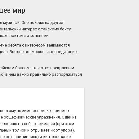
вшее мир
 муай тай. Оно похоже на другие
ительский интерес к тайскому боксу,
также локтями и коленями.
огие ребята с интересом занимаются
дела. Вполне возможно, что среди юных
 тайским боксом являются прекрасным
во: в нем важно правильно распоряжаться
, поэтому помимо основных приемов
ые общефизические упражнения. Одни из
 включают в себя отжимания (при этом
льный толчок и отрывает их от упора),
, не останавливаясь) и выталкивание