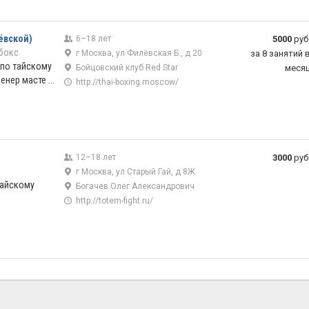
лёвской)
6–18 лет
5000
руб
бокс
г Москва, ул Филёвская Б., д 20
за 8 занятий 
 по тайскому
Бойцовский клуб Red Star
меся
енер масте ...
http://thai-boxing.moscow/
12–18 лет
3000
руб
г Москва, ул Старый Гай, д 8Ж
тайскому
Богачев Олег Александрович
http://totem-fight.ru/