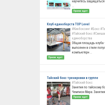
научитесь защищаться 
...
Прием: идет
Клуб единоборств TOP Level
#Кикбоксинг
#Бокс
#Т
#Тайский бокс
#Смеша
единоборства
Общая площадь клуба —
выполнен в стиле попу
компьютерн ...
Прием: идет
Тайский бокс тренировки в группе
#Тайский бокс
Занятия по тайскому бо
Чемпион Мира. Занятия в
Прием: идет