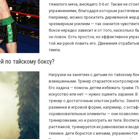
тяжелого мяча, весящего 3-6 кг. Также не сто
упражнениями, благодаря которым растягиваю
Например, можно прокатить деревянной жердь
чрезмерным усилием — так снизится чувствите
боксе нередко зависит и от того, насколько 
он ловок. Есть простое, но эффективное упраж
той же рукой ловить его. Движения отрабаты
темпа.
й по тайскому боксу?
Нагрузки на занятиях с детьми по тайскому б
взвешенными. Тренер старается контролирова
Его задача — помочь детям избежать травм. 
искусство или нет — нужно оценить заранее.
тренер с достаточным опытом работы. Занятия
разминки в игровой форме, например, с эста
соревновательные элементы — они позволяют
тренировками, но и разогреть их тела. Воспи
растяжкой, тренируется их равновесие и выде
технике: дети борются с мечами, упражняются 