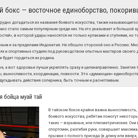
й бокс — восточное единоборство, покори
трудно догадаться из названия боевого искусства, также называющегося
ко стало самым популярным среди них. На это указывает и большой зр
остей», в которой удары наносятся не только кулаками и ступнями, но 
ным и за пределами Индокитая. Не обошло стороной оно и Россию. Мн
иях и спортивных студиях под руководством опытных мастеров своего 
 будет гордиться их родина.
е, а вот здоровье лучше укреплять сразу и целенаправленно. Занятия
ы, выносливости, координации, ловкости. Это «думающее» единоборст
едугадывать действия соперника, быть точным и расчетливым.
я бойца муай тай
В тайском боксе крайне важна выносливость
боевого искусства, ребятам помогут некотор
таких — взрывные, или плиометрические. Они
спортсмен, разгибая руки, совершает максима
прыжки с полного приседа (в длину или вверх