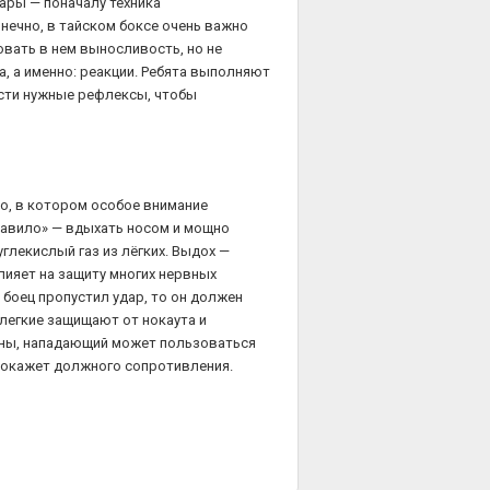
пары — поначалу техника
нечно, в тайском боксе очень важно
вать в нем выносливость, но не
, а именно: реакции. Ребята выполняют
ести нужные рефлексы, чтобы
во, в котором особое внимание
равило» — вдыхать носом и мощно
глекислый газ из лёгких. Выдох —
ияет на защиту многих нервных
 боец пропустил удар, то он должен
легкие защищают от нокаута и
оны, нападающий может пользоваться
е окажет должного сопротивления.