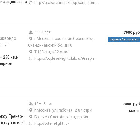
и защищать, с
http://atakateam.ru/raspisanie-trenirovok/
6–18 лет
7900
руб
хэквондо
г Москва, поселение Сосенское,
первое бесплатно
нные
Скандинавский б-р, д 10
ТЦ "Сканди" 2 этаж
 270 кв.м,
https://toplevel-fightclub.ru/#raspisanie
лярной
12–18 лет
3000
руб
г Москва, ул Рабочая, д 84 стр 4
меся
ксу. Тренер-
Богачев Олег Александрович
 группе или ...
http://totem-fight.ru/