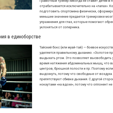
Грамотный тренер никогда не ставит детей в 
отрабатывается исключительно на «лапах». Ко
подготовить спортсмена физически, сформиро
меньшее значение придается тренировке мозга
упражнения для глаз, которые помогают обр
уклоняться от соперника.
ния в единоборстве
Тайский бокс (или муай-тай) — боевое искусст
уделяется правильному дыханию. «Золотое п
выдыхать ртом. Это позволяет высвободить у
время натяжения абдоминальных мышц, что вл
центров, брюшной полости и пр. Поэтому если
выдохнуть, потому что свободные от воздуха 
препятствуют сбивке дыхания. С другой стор
нокаутами «на вдохе», потому что оппонент н