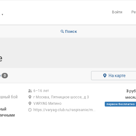
Войти
Ре
▼
Поиск
е
На карте
е
0
6–16 лет
3
руб
ашный бой
г Москва, Пятницкое шоссе, д 3
меся
VARYAG Митино
первое бесплатно
чный
https://varyag-club.ru/raspisanie/mitino
зличными