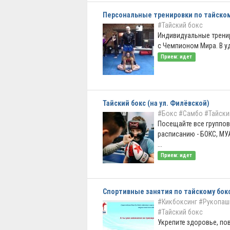
Персональные тренировки по тайском
#Тайский бокс
Индивидуальные тренир
с Чемпионом Мира. В уд
Прием: идет
Тайский бокс (на ул. Филёвской)
#Бокс
#Самбо
#Тайски
Посещайте все группов
расписанию - БОКС, МУ
...
Прием: идет
Спортивные занятия по тайскому бок
#Кикбоксинг
#Рукопаш
#Тайский бокс
Укрепите здоровье, пов