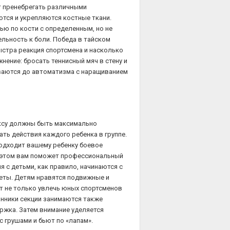
ит пренебрегать различными
тся и укрепляются костные ткани.
ю по кости с определенным, но не
льность к боли. Победа в тайском
быстра реакция спортсмена и насколько
нение: бросать теннисный мяч в стену и
ваются до автоматизма с наращиванием
оксу должны быть максимально
ть действия каждого ребенка в группе.
Подходит вашему ребенку боевое
 В этом вам поможет профессиональный
 с детьми, как правило, начинаются с
феты. Детям нравятся подвижные и
 не только увлечь юных спортсменов
танники секции занимаются также
ржка. Затем внимание уделяется
с грушами и бьют по «лапам».