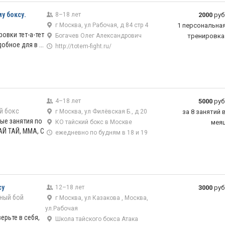
у боксу.
8–18 лет
2000
руб
г Москва, ул Рабочая, д 84 стр 4
1 персональна
овки тет-а-тет
Богачев Олег Александрович
тренировка
обное для в ...
http://totem-fight.ru/
4–18 лет
5000
руб
й бокс
г Москва, ул Филёвская Б., д 20
за 8 занятий 
ые занятия по
КО тайский бокс в Москве
мея
АЙ ТАЙ, ММА, С
ежедневно по будням в 18 и 19
су
12–18 лет
3000
руб
ный бой
г Москва, ул Казакова , Москва,
ул.Рабочая
ерьте в себя,
Школа тайского бокса Атака