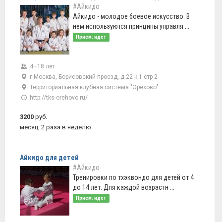
#Айкидо
Айкидо - молодое боевое искусство. В
нем используются принципы управля ...
Прием: идет
4–18 лет
г Москва, Борисовский проезд, д 22 к 1 стр 2
Территориальная клубная система "Орехово"
http://tks-orehovo.ru/
3200
руб.
месяц, 2 раза в неделю
Айкидо для детей
#Айкидо
Тренировки по тхэквондо для детей от 4
до 14 лет. Для каждой возрастн ...
Прием: идет