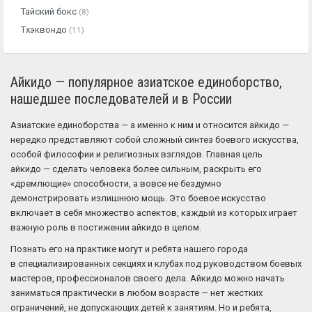
Тайский бокс
(8)
Тхэквондо
(11)
Айкидо — популярное азиатское единоборство,
нашедшее последователей и в России
Азиатские единоборства — а именно к ним и относится айкидо —
нередко представляют собой сложный синтез боевого искусства,
особой философии и религиозных взглядов. Главная цель
айкидо — сделать человека более сильным, раскрыть его
«дремлющие» способности, а вовсе не бездумно
демонстрировать излишнюю мощь. Это боевое искусство
включает в себя множество аспектов, каждый из которых играет
важную роль в постижении айкидо в целом.
Познать его на практике могут и ребята нашего города
в специализированных секциях и клубах под руководством боевых
мастеров, профессионалов своего дела. Айкидо можно начать
заниматься практически в любом возрасте — нет жестких
ограничений, не допускающих детей к занятиям. Но и ребята,