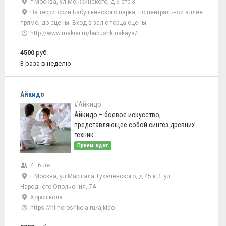
г Москва, ул Менжинского, д 6 стр 3
На территории Бабушкинского парка, по центральной аллее
прямо, до сцены. Вход в зал с торца сцены.
http://www.makiai.ru/babushkinskaya/
4500
руб.
3 раза в неделю
Айкидо
#Айкидо
Айкидо – боевое искусство,
представляющее собой синтез древних
техник ...
Прием: идет
4–6 лет
г Москва, ул Маршала Тухачевского, д 45 к 2. ул.
Народного Ополчения, 7А.
Хорошкола
https://hi.horoshkola.ru/ajkido