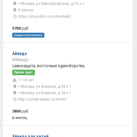
г Москва, ул Южнобутовская, д 76 к 1
В Школе
https://dzanshin.com/kontakti/
5700
руб.
первое бесплатно
Айкидо
#Айкидо
самозащита, восточные единоборства.
Прием: идет
7–18 лет
г Москва, ул Веерная, д 38 к 1
г Москва, ул Веерная, д 38 к 1
http://tomiki-aikido.ru/69403
3800
руб.
в месяц
Айкидо для детей