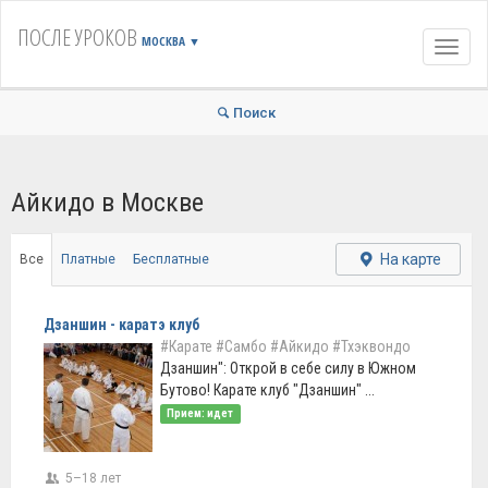
ПОСЛЕ УРОКОВ
МОСКВА
▼
Навиг
Поиск
Айкидо в Москве
На карте
Все
Платные
Бесплатные
Дзаншин - каратэ клуб
#Карате
#Самбо
#Айкидо
#Тхэквондо
Дзаншин": Открой в себе силу в Южном
Бутово! Карате клуб "Дзаншин" ...
Прием: идет
5–18 лет