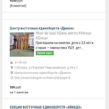
9200
руб.
(8 занятий)
Центр восточных единоборств «Дракон»
#Кунг-фу (ушу)
#Джиу-джитсу
#Айкидо
#Дзюдо
Приглашаем на занятия: дети с 3,5 лет и
старше — гимнастика УШУ. дет ...
Прием: идет
4–18 лет
г Москва, ул Верхняя Первомайская, д 49 к 1
Центр восточных единоборств «Дракон»
http://www.mdragon.ru/index.php?page=8
500
руб.
за 1 занятие
СЕКЦИЯ ВОСТОЧНЫХ ЕДИНОБОРСТВ «АЙКИДО»