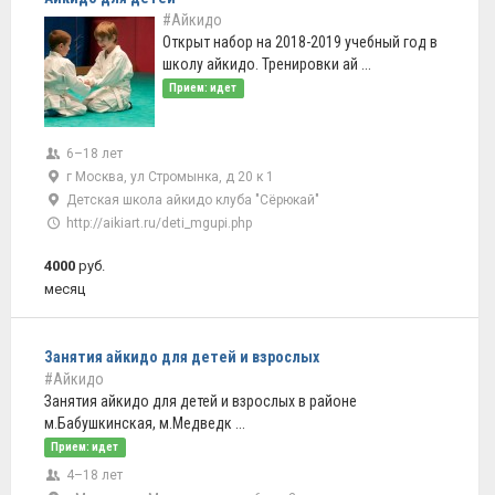
#Айкидо
Открыт набор на 2018-2019 учебный год в
школу айкидо. Тренировки ай ...
Прием: идет
6–18 лет
г Москва, ул Стромынка, д 20 к 1
Детская школа айкидо клуба "Сёрюкай"
http://aikiart.ru/deti_mgupi.php
4000
руб.
месяц
Занятия айкидо для детей и взрослых
#Айкидо
Занятия айкидо для детей и взрослых в районе
м.Бабушкинская, м.Медведк ...
Прием: идет
4–18 лет