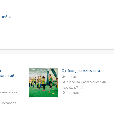
етей и
а
Футбол для малышей
язанский
2–7 лет
г Москва, Багратионовский
проезд, д 7 к 3
кузьминская
ПолеКорт
 "Мегаболл"