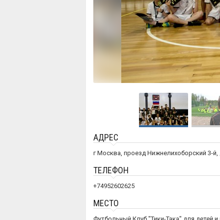
АДРЕС
г Москва, проезд Нижнелихоборский 3-й, д
ТЕЛЕФОН
+74952602625
МЕСТО
Футбольный Клуб "Тики-Така" для детей 