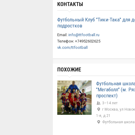
КОНТАКТЫ
Футбольный Клуб "Тики-Така" для д
подростков
Email:
info@ttfootball.ru
Телефон: +74952602625
vk.com/ttfootball
ПОХОЖИЕ
Футбольная школ
"Мегаболл" (м. Р
проспект)
3–14 лет
г Москва, ул Ново
1-я, д 21
Футбольная школа