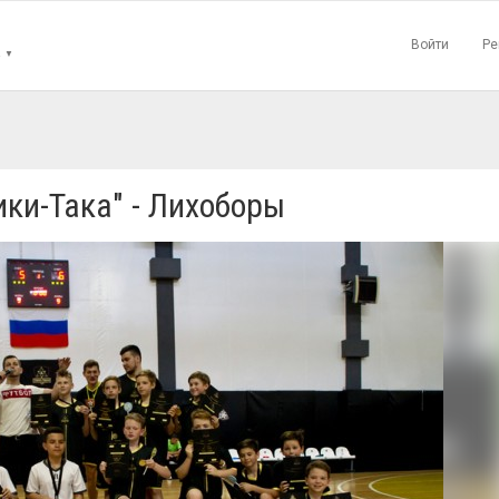
Войти
Ре
▼
ки-Така" - Лихоборы