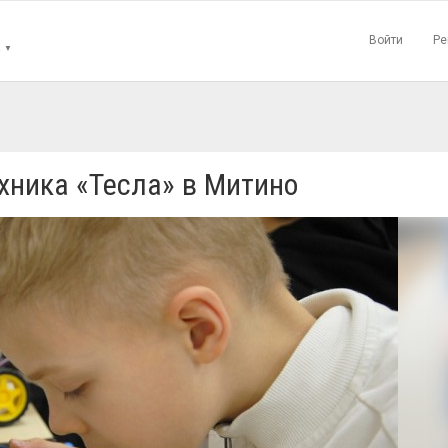
Войти
Ре
▼
хника «Тесла» в Митино