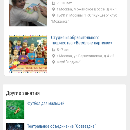
7–18 лет
г Москва, Можайское шоссе, д 4 к 1
ГБУК г. Москвы "ТКС "Кунцево" клуб
"Можайка"
Студия изобразительного
творчества «Весёлые картинки»
5–7 лет
г Москва, ул Барвихинская, д 4 к 2
Клуб "Зодиак"
Другие занятия
Футбол для малышей
Театральное объединение "Созвездие"