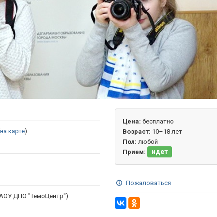
Цена:
бесплатно
на карте
)
Возраст:
10–18 лет
Пол:
любой
идет
Прием:
Пожаловаться
ГАОУ ДПО "ТемоЦентр")