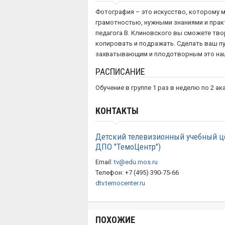
Фотография – это искусство, которому м
грамотностью, нужными знаниями и пра
педагога В. Клиновского вы сможете тво
копировать и подражать. Сделать ваш п
захватывающим и плодотворным это наш
РАСПИСАНИЕ
Обучение в группе 1 раз в неделю по 2 а
КОНТАКТЫ
Детский телевизионный учебный ц
ДПО "ТемоЦентр")
Email:
tv@edu.mos.ru
Телефон: +7 (495) 390-75-66
dtv.temocenter.ru
ПОХОЖИЕ