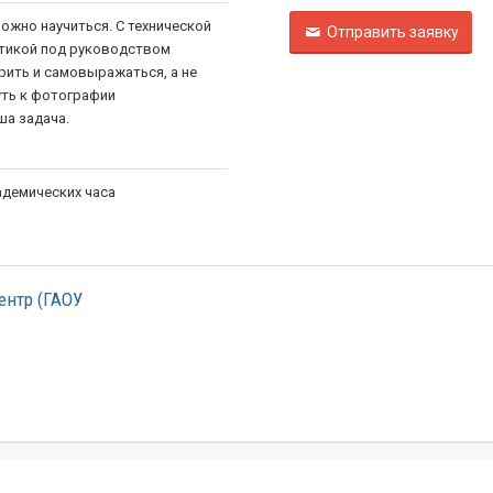
ожно научиться. С технической
Отправить заявку
ктикой под руководством
рить и самовыражаться, а не
уть к фотографии
а задача.
кадемических часа
ентр (ГАОУ