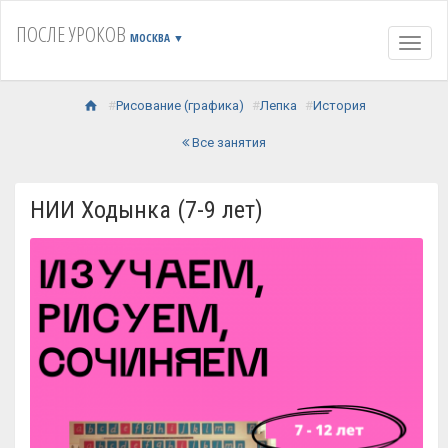
ПОСЛЕ УРОКОВ
МОСКВА
▼
Навиг
Рисование (графика)
Лепка
История
Все занятия
НИИ Ходынка (7-9 лет)