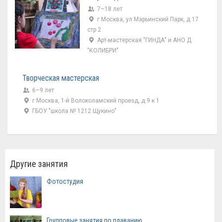
7–18 лет
г Москва, ул Марьинский Парк, д 17
стр 2
Арт-мастерская "ГИНДА" и АНО Д
"КОЛИБРИ"
Творческая мастерская
6–9 лет
г Москва, 1-й Волоколамский проезд, д 9 к 1
ГБОУ "школа № 1212 Щукино"
Другие занятия
Фотостудия
Групповые занятия по плаванию