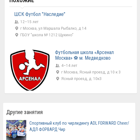
ПОХОЖИЕ
ШСК Футбол "Наследие"
12–15 лет
г Москва, ул Маршала Рыбалко, д 14
ГБОУ "школа № 1212 Щукино"
Футбольная школа «Арсенал
Москва» ⚽ м. Медведково
4–14 лет
г Москва, Ясный проезд, д 10 к 3
Ясный проезд, д. 10к3
Другие занятия
Спортивный клуб по чирлидингу ADL FORWARD Cheer/
АДЛ ФОРВАРД Чир