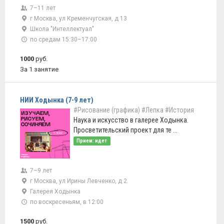
7–11 лет
г Москва, ул Кременчугская, д 13
Школа "Интеллектуал"
по средам 15:30–17:00
1000
руб.
За 1 занятие
НИИ Ходынка (7-9 лет)
#Рисование (графика)
#Лепка
#История
Наука и искусство в галерее Ходынка.
Просветительский проект для те ...
Прием: идет
7–9 лет
г Москва, ул Ирины Левченко, д 2
Галерея Ходынка
по воскресеньям, в 12:00
1500
руб.