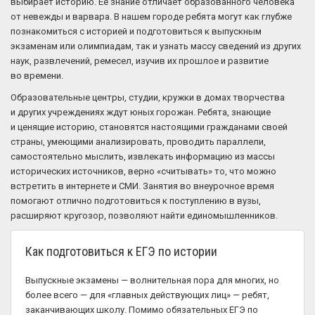
выбирает историю. Ее знание отличает образованного человека
от невежды и варвара. В нашем городе ребята могут как глубже
познакомиться с историей и подготовиться к выпускным
экзаменам или олимпиадам, так и узнать массу сведений из других
наук, развлечений, ремесел, изучив их прошлое и развитие
во времени.
Образовательные центры, студии, кружки в домах творчества
и других учреждениях ждут юных горожан. Ребята, знающие
и ценящие историю, становятся настоящими гражданами своей
страны, умеющими анализировать, проводить параллели,
самостоятельно мыслить, извлекать информацию из массы
исторических источников, верно «считывать» то, что можно
встретить в интернете и СМИ. Занятия во внеурочное время
помогают отлично подготовиться к поступлению в вузы,
расширяют кругозор, позволяют найти единомышленников.
Как подготовиться к ЕГЭ по истории
Выпускные экзамены — волнительная пора для многих, но
более всего — для «главных действующих лиц» — ребят,
заканчивающих школу. Помимо обязательных ЕГЭ по