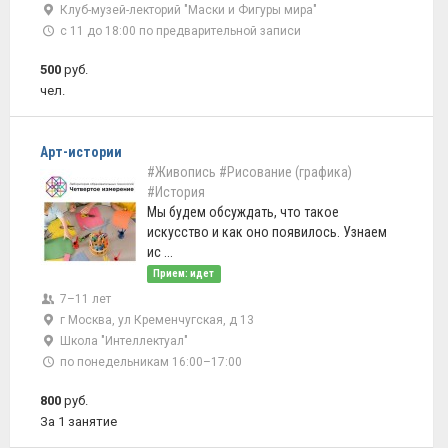
Клуб-музей-лекторий "Маски и Фигуры мира"
с 11 до 18:00 по предварительной записи
500
руб.
чел.
Арт-истории
#Живопись
#Рисование (графика)
#История
Мы будем обсуждать, что такое
искусство и как оно появилось. Узнаем
ис ...
Прием: идет
7–11 лет
г Москва, ул Кременчугская, д 13
Школа "Интеллектуал"
по понедельникам 16:00–17:00
800
руб.
За 1 занятие