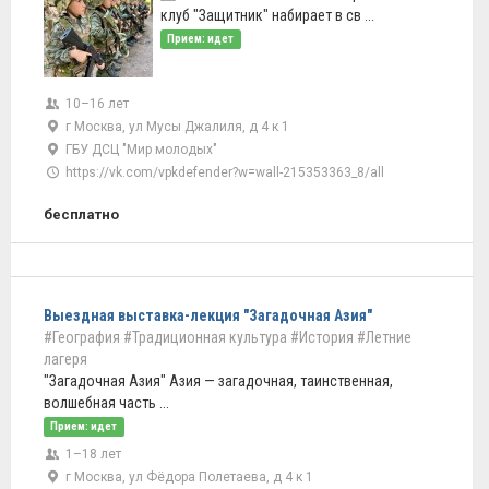
клуб "Защитник" набирает в св ...
Прием: идет
10–16 лет
г Москва, ул Мусы Джалиля, д 4 к 1
ГБУ ДСЦ "Мир молодых"
https://vk.com/vpkdefender?w=wall-215353363_8/all
бесплатно
Выездная выставка-лекция "Загадочная Азия"
#География
#Традиционная культура
#История
#Летние
лагеря
"Загадочная Азия" Азия — загадочная, таинственная,
волшебная часть ...
Прием: идет
1–18 лет
г Москва, ул Фёдора Полетаева, д 4 к 1