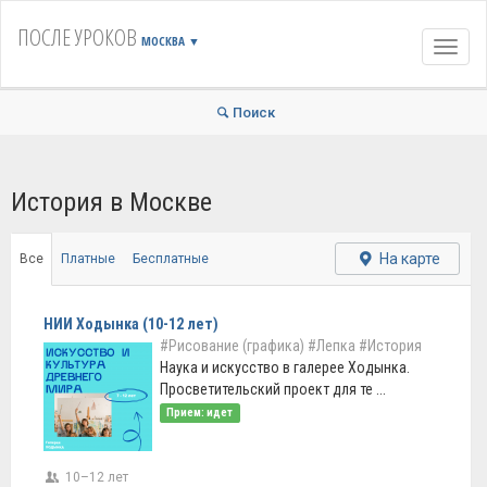
ПОСЛЕ УРОКОВ
МОСКВА
▼
Навиг
Поиск
История в Москве
На карте
Все
Платные
Бесплатные
НИИ Ходынка (10-12 лет)
#Рисование (графика)
#Лепка
#История
Наука и искусство в галерее Ходынка.
Просветительский проект для те ...
Прием: идет
10–12 лет