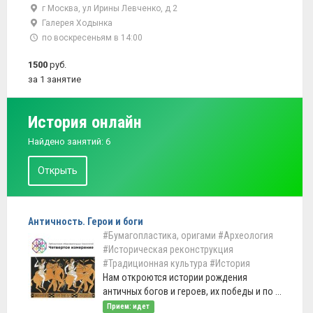
г Москва, ул Ирины Левченко, д 2
Галерея Ходынка
по воскресеньям в 14:00
1500
руб.
за 1 занятие
История онлайн
Найдено занятий: 6
Открыть
Античность. Герои и боги
#Бумагопластика, оригами
#Археология
#Историческая реконструкция
#Традиционная культура
#История
Нам откроются истории рождения
античных богов и героев, их победы и по ...
Прием: идет