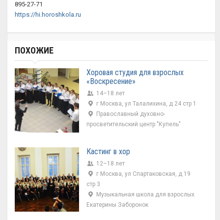
895-27-71
https://hi.horoshkola.ru
ПОХОЖИЕ
Хоровая студия для взрослых
«Воскресение»
14–18 лет
г Москва, ул Талалихина, д 24 стр 1
Православный духовно-
просветительский центр "Купель"
Кастинг в хор
12–18 лет
г Москва, ул Спартаковская, д 19
стр 3
Музыкальная школа для взрослых
Екатерины Заборонок