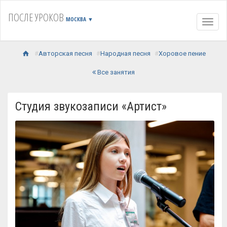
ПОСЛЕ УРОКОВ
МОСКВА
▼
Навиг
Авторская песня
Народная песня
Хоровое пение
Все занятия
Студия звукозаписи «Артист»