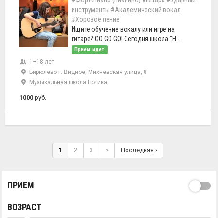
#Фортепиано (пианино)
#Гитара
#Ударные
инструменты
#Академический вокал
#Хоровое пение
Ищите обучение вокалу или игре на
гитаре? GO GO GO! Сегодня школа "Н ...
Прием: идет
1–18 лет
Бирюлево г. Видное, Михневская улица, 8
Музыкальная школа Нотика
1000
руб.
1
2
3
>
Последняя ›
ПРИЕМ
ВОЗРАСТ