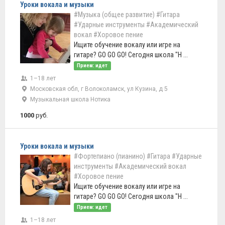
Уроки вокала и музыки
#Музыка (общее развитие)
#Гитара
#Ударные инструменты
#Академический
вокал
#Хоровое пение
Ищите обучение вокалу или игре на
гитаре? GO GO GO! Сегодня школа "Н ...
Прием: идет
1–18 лет
Московская обл, г Волоколамск, ул Кузина, д 5
Музыкальная школа Нотика
1000
руб.
Уроки вокала и музыки
#Фортепиано (пианино)
#Гитара
#Ударные
инструменты
#Академический вокал
#Хоровое пение
Ищите обучение вокалу или игре на
гитаре? GO GO GO! Сегодня школа "Н ...
Прием: идет
1–18 лет