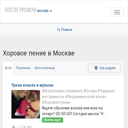
ПОСЛЕ УРОКОВ
МОСКВА
▼
Навиг
Поиск
Хоровое пение в Москве
На карте
Все
Платные
Бесплатные
Уроки вокала и музыки
#Фортепиано (пианино)
#Гитара
#Ударные
инструменты
#Академический вокал
#Хоровое пение
Ищите обучение вокалу или игре на
гитаре? GO GO GO! Сегодня школа "Н ...
Прием: идет
1–18 лет