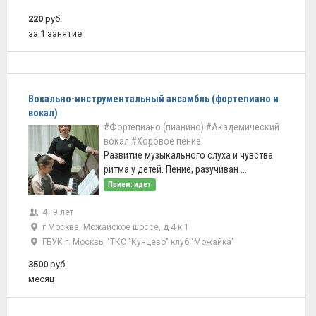
220
руб.
за 1 занятие
Вокально-инструментальный ансамбль (фортепиано и
вокал)
#Фортепиано (пианино)
#Академический
вокал
#Хоровое пение
Развитие музыкального слуха и чувства
ритма у детей. Пение, разучиван ...
Прием: идет
4–9 лет
г Москва, Можайское шоссе, д 4 к 1
ГБУК г. Москвы "ТКС "Кунцево" клуб "Можайка"
3500
руб.
месяц