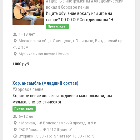
#Ударные инструменты
#Академический
вокал
#Хоровое пение
Ищите обучение вокалу или игре на
гитаре? GO GO GO! Сегодня школа "Н ...
Прием: идет
1–18 лет
Московская обл, г Одинцово, г Голицыно, Виндавский пр-
кт, д 16А
Музыкальная школа Нотика
1000
руб.
Хор, ансамбль (младший состав)
#Хоровое пение
Хоровое пение является подлинно массовым видом
музыкально-эстетическог ...
Прием: идет
6–12 лет
г Москва, 1-й Волоколамский проезд, д 9 к 1
ГБОУ "школа № 1212 Щукино"
Вторник 15:30 - 16:15 Четверг 15:30 - 16:15