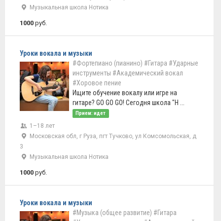
Музыкальная школа Нотика
1000
руб.
Уроки вокала и музыки
#Фортепиано (пианино)
#Гитара
#Ударные
инструменты
#Академический вокал
#Хоровое пение
Ищите обучение вокалу или игре на
гитаре? GO GO GO! Сегодня школа "Н ...
Прием: идет
1–18 лет
Московская обл, г Руза, пгт Тучково, ул Комсомольская, д
3
Музыкальная школа Нотика
1000
руб.
Уроки вокала и музыки
#Музыка (общее развитие)
#Гитара