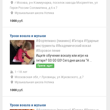
г Москва, р-н Коммунарка, поселок завода Мосрентген, ул
Героя России Соломатина, д 6 к 7
Музыкальная школа Нотика
1000
руб.
Уроки вокала и музыки
#Фортепиано (пианино)
#Гитара
#Ударные
инструменты
#Академический вокал
#Хоровое пение
Ищите обучение вокалу или игре на
гитаре? GO GO GO! Сегодня школа "Н ...
Прием: идет
1–18 лет
Московская обл, г Луховицы, ул Жуковского, д 7
Музыкальная школа Нотика
1000
руб.
Уроки вокала и музыки