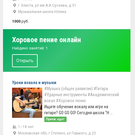
г Элиста, ул им А.И.Сусеева, д 31
Музыкальная школа Нотика
1000
руб.
Хоровое пение онлайн
Найдено занятий: 1
Открыть
Уроки вокала и музыки
#Музыка (общее развитие)
#Гитара
#Ударные инструменты
#Академический
вокал
#Хоровое пение
Ищите обучение вокалу или игре на
гитаре? GO GO GO! Сегодня школа "Н ...
Прием: идет
1–18 лет
Московская обл, г Ступино, ул Горького, д 23