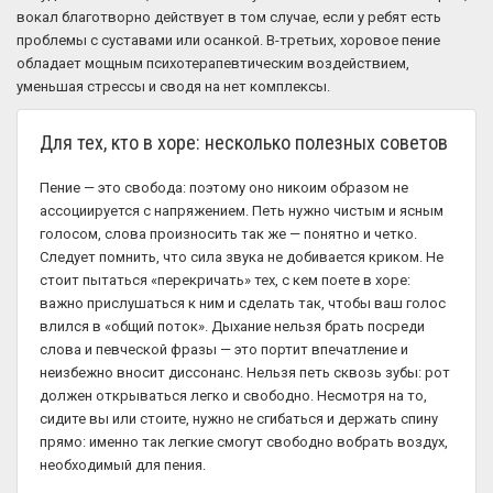
вокал благотворно действует в том случае, если у ребят есть
проблемы с суставами или осанкой. В-третьих, хоровое пение
обладает мощным психотерапевтическим воздействием,
уменьшая стрессы и сводя на нет комплексы.
Для тех, кто в хоре: несколько полезных советов
Пение — это свобода: поэтому оно никоим образом не
ассоциируется с напряжением. Петь нужно чистым и ясным
голосом, слова произносить так же — понятно и четко.
Следует помнить, что сила звука не добивается криком. Не
стоит пытаться «перекричать» тех, с кем поете в хоре:
важно прислушаться к ним и сделать так, чтобы ваш голос
влился в «общий поток». Дыхание нельзя брать посреди
слова и певческой фразы — это портит впечатление и
неизбежно вносит диссонанс. Нельзя петь сквозь зубы: рот
должен открываться легко и свободно. Несмотря на то,
сидите вы или стоите, нужно не сгибаться и держать спину
прямо: именно так легкие смогут свободно вобрать воздух,
необходимый для пения.