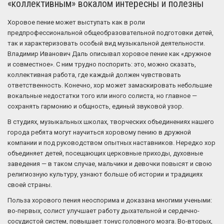
«коллективным» вокалом интересны и полезны
Хоровое пение может выступать как в роли
предпрофессиональной общеобразовательной подготовки детей,
так и характеризовать особый вид музыкальной деятельности.
Владимир Иванович Даль описывал хоровое пение как «дружное
и совместное». С ним трудно поспорить: это, можно сказать,
коллективная работа, где каждый должен чувствовать
ответственность. Конечно, хор может замаскировать небольшие
вокальные недостатки того или иного солиста, но главное —
сохранять гармонию и общность, единый звуковой узор.
В студиях, музыкальных школах, творческих объединениях нашего
города ребята могут научиться хоровому пению в дружной
компании и под руководством опытных наставников. Нередко хор
объединяет детей, посещающих церковные приходы, духовные
заведения — в таком случае, мальчики и девочки повысят и свою
религиозную культуру, узнают больше об истории и традициях
своей страны.
Польза хорового пения неоспорима и доказана многими учеными:
во-первых, солист улучшает работу дыхательной и сердечно-
сосудистой систем, повышает тонус головного мозга. Во-вторых,