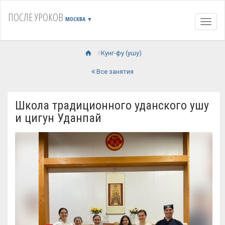
ПОСЛЕ УРОКОВ
МОСКВА
▼
Навиг
Кунг-фу (ушу)
Все занятия
Школа традиционного уданского ушу
и цигун Уданпай