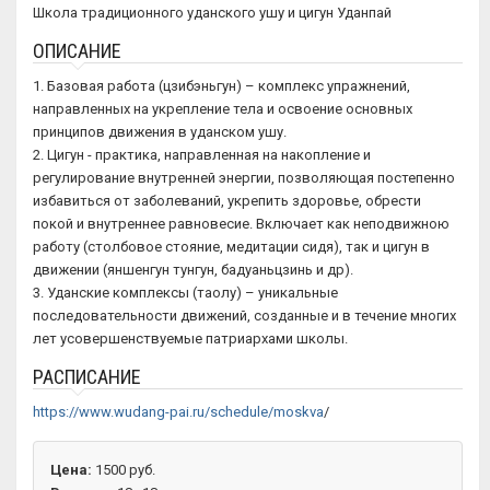
Школа традиционного уданского ушу и цигун Уданпай
ОПИСАНИЕ
1. Базовая работа (цзибэньгун) – комплекс упражнений,
направленных на укрепление тела и освоение основных
принципов движения в уданском ушу.
2. Цигун - практика, направленная на накопление и
регулирование внутренней энергии, позволяющая постепенно
избавиться от заболеваний, укрепить здоровье, обрести
покой и внутреннее равновесие. Включает как неподвижною
работу (столбовое стояние, медитации сидя), так и цигун в
движении (яншенгун тунгун, бадуаньцзинь и др).
3. Уданские комплексы (таолу) – уникальные
последовательности движений, созданные и в течение многих
лет усовершенствуемые патриархами школы.
РАСПИСАНИЕ
https://www.wudang-pai.ru/schedule/moskva
/
Цена:
1500 руб.