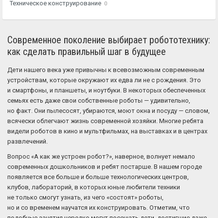
Техническое конструирование
0
Современное поколение выбирает робототехнику:
как сделать правильный шаг в будущее
Дети нашего века уже привычны к всевозможным современным
устройствам, которые окружают их едва ли не с рождения. Это
и смартфоны, и планшеты, и ноутбуки. В некоторых обеспеченных
семьях есть даже свои собственные роботы — удивительно,
но факт. Они пылесосят, убираются, моют окна и посуду — словом,
всячески облегчают жизнь современной хозяйки. Многие ребята
видели роботов в кино и мультфильмах, на выставках и в центрах
развлечений.
Вопрос «А как же устроен робот?», наверное, волнует немало
современных дошкольников и ребят постарше. В нашем городе
появляется все больше и больше технологических центров,
клубов, лабораторий, в которых юные любители техники
не только смогут узнать, из чего «состоят» роботы,
но и со временем научатся их конструировать. Отметим, что
подобные занятия нередко могут посещать дети, достигшие даже