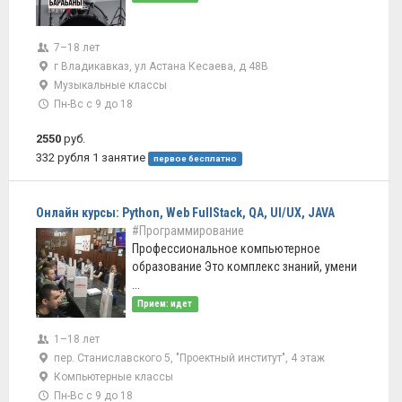
7–18 лет
г Владикавказ, ул Астана Кесаева, д 48В
Музыкальные классы
Пн-Вс с 9 до 18
2550
руб.
332 рубля 1 занятие
первое бесплатно
Онлайн курсы: Python, Web FullStack, QA, UI/UX, JAVA
#Программирование
Профессиональное компьютерное
образование Это комплекс знаний, умени
...
Прием: идет
1–18 лет
пер. Станиславского 5, "Проектный институт", 4 этаж
Компьютерные классы
Пн-Вс с 9 до 18