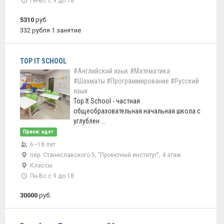
Пн-Вс с 9 до 18
5310
руб.
332 рубля 1 занятие
TOP IT SCHOOL
#Английский язык
#Математика
#Шахматы
#Программирование
#Русский
язык
Top It School - частная
общеобразовательная начальная школа с
углублен ...
Прием: идет
6–18 лет
пер. Станиславского 5, "Проектный институт", 4 этаж
Классы
Пн-Вс с 9 до 18
30000
руб.