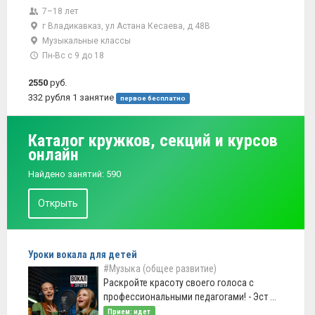
7–18 лет
г Владикавказ, ул Астана Кесаева, д 48В
Музыкальные классы
Пн-Вс с 9 до 18
2550
руб.
332 рубля 1 занятие
первое бесплатно
Каталог кружков, секций и курсов
онлайн
Найдено занятий: 590
Открыть
Уроки вокала для детей
#Музыка (общее развитие)
Раскройте красоту своего голоса с
профессиональными педагогами! - Эст ...
Прием: идет