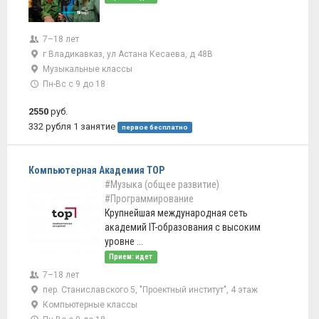
7–18 лет
г Владикавказ, ул Астана Кесаева, д 48В
Музыкальные классы
Пн-Вс с 9 до 18
2550
руб.
332 рубля 1 занятие
первое бесплатно
Компьютерная Академия TOP
#Музыка (общее развитие)
#Программирование
Крупнейшая международная сеть
академий IT-образования с высоким
уровне ...
Прием: идет
7–18 лет
пер. Станиславского 5, "Проектный институт", 4 этаж
Компьютерные классы