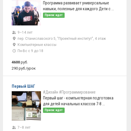
Программа развивает универсальные
навыки, полезные для каждого Дети с ...
Прием: идет
9–14 лет
пер. Станиславского 5, "Проектный институт", 4 этаж
Компьютерные классы
Пн-Вс с 9 до 18
4600
руб.
290 руб./урок
Первый ШАГ
#Дизайн
#Программирование
Первый шаг - компьютерная подготовка
для детей начальных классов 7-8 ...
Прием: идет
7–8 лет