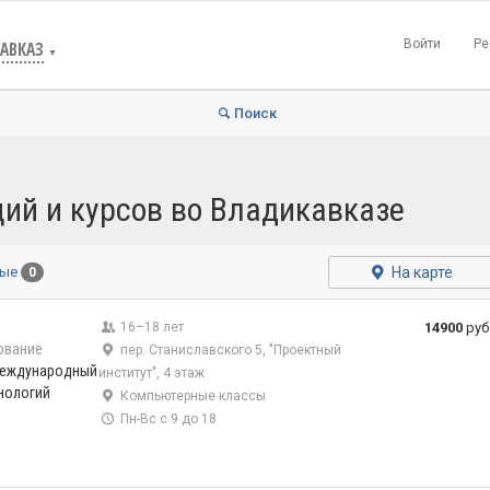
Войти
Ре
АВКАЗ
▼
Поиск
ций и курсов во Владикавказе
На карте
ные
0
16–18 лет
14900
руб
ование
пер. Станиславского 5, "Проектный
 международный
институт", 4 этаж
нологий
Компьютерные классы
Пн-Вс с 9 до 18