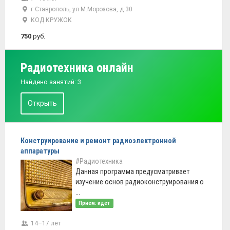
г Ставрополь, ул М.Морозова, д 30
КОД КРУЖОК
750
руб.
Радиотехника онлайн
Найдено занятий: 3
Открыть
Конструирование и ремонт радиоэлектронной
аппаратуры
#Радиотехника
Данная программа предусматривает
изучение основ радиоконструирования о
...
Прием: идет
14–17 лет