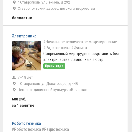
г Ставрополь, ул Ленина, д 292
Ставропольский дворец детского творчества
бесплатно
Электроника
#Начальное техническое моделирование
#Радиотехника
#Физика
Современный мир трудно представить без
электричества: лампочка в люстр ...
Прием: идет
7–18 лет
г Ставрополь, ул Доваторцев, д 44Б
Центр традиционной культуры «Вечёрка»
600
руб.
за 1 занятие
Робототехника
#Робототехника
#Радиотехника