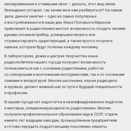
несовременным и отжившим свое — дескать, этот вид связи
безнадежно устарел, так зачем же в нем разбираться? На самом
деле, данное занятие — одно из самых популярных
и востребованных и в наши дни. Юных Поповых и Маркони
привлекает в радиотехнике многое: возможность создать своими
руками сложный прибор, усовершенствовать или
отремонтировать существующий, а также просто получить
навыки, которые будут полезны каждому человеку.
В лабораториях, домах и центрах творчества юные
радиолюбители нашего города получают возможность
познакомиться как с основами радиотехники, работой
со слесарными и монтажными инструментами, так и со сложными
схемами и аппаратурой. Многие школьники, изучая радиодело
в кружках, делают важный шаг по пути к будущей специальности
и профессии.
В нашем городе нет недостатка в квалифицированных педагогах
и мастерах, специализирующихся по радиотехнике. Многие
получили профессиональное образование еще в СССР, отдали
немало лет ведущим заводам, промышленным предприятиям
и готовы передать подрастающему поколению секреты