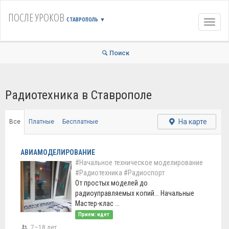
ПОСЛЕ УРОКОВ
СТАВРОПОЛЬ
▼
Навиг
Поиск
Радиотехника в Ставрополе
На карте
Все
Платные
Бесплатные
АВИАМОДЕЛИРОВАНИЕ
#Начальное техническое моделирование
#Радиотехника
#Радиоспорт
От простых моделей до
радиоуправляемых копий... Начальные
Мастер-клас ...
Прием: идет
7–18 лет