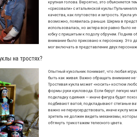
крупная голова. Вероятно, это объясняется т
«срисовали» с итальянской куклы Пульчинелл
качества, как плутовство и хитрость. Кукла уп
возможно, появилась раньше. Ширма в предст
использовалась, но актера все равно было не
юбку с пришитым к подолу обручем. Подняв об
внимание было приковано к персонажу. Это да
мог включать в представление двух персонаж
клы на тростях?
Опытный кукольник понимает, что любая игру
быть как живая. Важно обращать внимание не т
Тростевая кукла может «носить» костюм любог
формы руки кукловода. Если берут легкую ма
подкладку одеяния — иначе фигура будет похо
подбивают ватой, подкладывают стеганые ватн
важно не переусердствовать, иначе куклу мож
зритель не должен видеть механизмы, которым
обтянуть трикотажем телесного цвета.