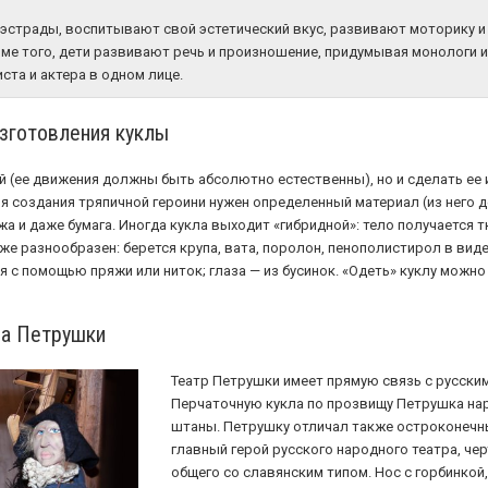
 эстрады, воспитывают свой эстетический вкус, развивают моторику 
ме того, дети развивают речь и произношение, придумывая монологи и
ста и актера в одном лице.
зготовления куклы
й (ее движения должны быть абсолютно естественны), но и сделать ее и
ля создания тряпичной героини нужен определенный материал (из него д
жа и даже бумага. Иногда кукла выходит «гибридной»: тело получается т
е разнообразен: берется крупа, вата, поролон, пенополистирол в виде 
я с помощью пряжи или ниток; глаза — из бусинок. «Одеть» куклу можно 
ра Петрушки
Театр Петрушки имеет прямую связь с русск
Перчаточную кукла по прозвищу Петрушка на
штаны. Петрушку отличал также остроконечный
главный герой русского народного театра, че
общего со славянским типом. Нос с горбинкой