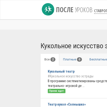
ПОСЛЕ
УРОКОВ
СТАВРО
Кукольное искусство 
Все
Платные
Бесплатны
2
0
Кукольный театр
#Кукольное искусство эстрады
В программе систематизированы средст
театрально- игровой де ...
Прием: идет
Театр кукол «Солнышко»