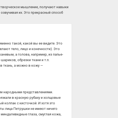
и творческое мышление, получают навыки
 озвучивая их. Это прекрасный способ
менно такой, какой вы ее видите. Это
елают тело, лицо и конечности). Это
каневым, а голова, например, из папье-
шариков, обрезки ткани и т.п.
в ткань, а можно в кожу —
ими народными представлениями.
ряжали в красную рубаху и холщовые
 колпак с кисточкой. И хотя это
рты лица Петрушки не имеют ничего
, миндалевидные глаза, смуглая кожа,