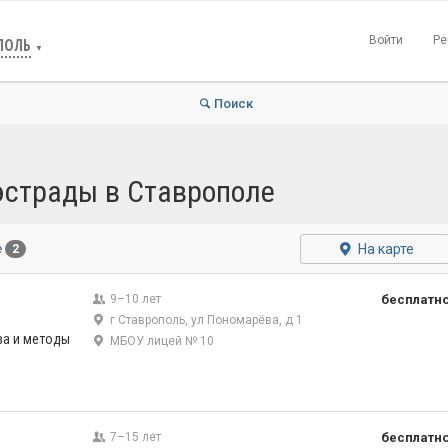
Войти
Ре
ПОЛЬ
▼
Поиск
эстрады в Ставрополе
На карте
е
2
9–10 лет
бесплатн
г Ставрополь, ул Пономарёва, д 1
ва и методы
МБОУ лицей № 10
7–15 лет
бесплатн