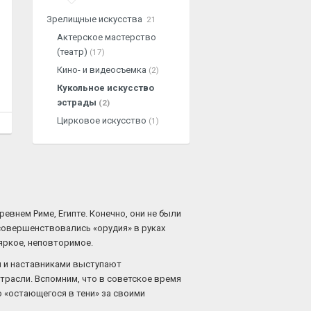
Зрелищные искусства
21
Актерское мастерство
(театр)
(17)
Кино- и видеосъемка
(2)
Кукольное искусство
эстрады
(2)
Цирковое искусство
(1)
евнем Риме, Египте. Конечно, они не были
совершенствовались «орудия» в руках
яркое, неповторимое.
ми и наставниками выступают
трасли. Вспомним, что в советское время
 «остающегося в тени» за своими