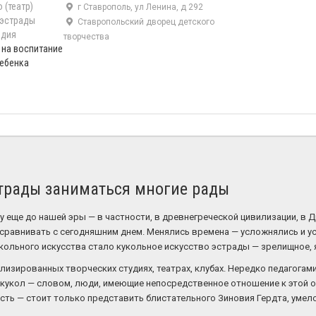
 (театр)
г Ставрополь, ул Ленина, д 292
 эстрады
Ставропольский дворец детского
едия
творчества
 на воспитание
ребенка
трады заниматься многие рады
еще до нашей эры — в частности, в древнегреческой цивилизации, в Др
 сравнивать с сегодняшним днем. Менялись времена — усложнялись и у
кольного искусства стало кукольное искусство эстрады — зрелищное, 
ализированных творческих студиях, театрах, клубах. Нередко педагога
кукол — словом, люди, имеющие непосредственное отношение к этой о
ть — стоит только представить блистательного Зиновия Гердта, умело