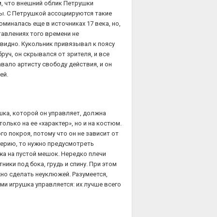
ем, что внешний облик Петрушки
ы. С Петрушкой ассоциируются такие
оминалась еще в источниках 17 века, но,
авлениях того времени не
 видно. Кукольник привязывал к поясу
руч, он скрывался от зрителя, и все
вало артисту свободу действия, и он
ей.
шка, которой он управляет, должна
олько на ее «характер», но и на костюм.
о покроя, потому что он не зависит от
терию, то нужно предусмотреть
жа на пустой мешок. Нередко плечи
ики под бока, грудь и спину. При этом
но сделать неуклюжей. Разумеется,
и игрушка управляется: их лучше всего