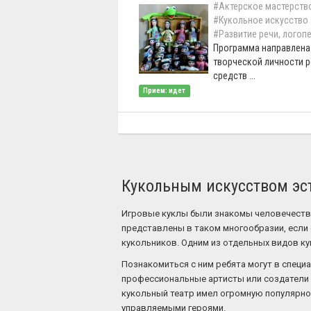
#Актерское мастерство
#Кукольное искусство
#Развитие речи, логоп
Программа направлена
творческой личности 
средств ...
Прием: идет
Кукольным искусством эс
Игровые куклы были знакомы человечеству 
представлены в таком многообразии, если
кукольников. Одним из отдельных видов ку
Познакомиться с ним ребята могут в специ
профессиональные артисты или создатели 
кукольный театр имел огромную популярнос
управляемыми героями.