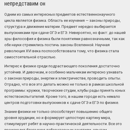
непредставим он
Одним из самых интересных предметов естественнонаучного
цикла является физика. Область ее изучения — законы природы,
структура и движение материи. Предмет нередко выбирается
выпускниками при сдаче ОГЭ и ЕГЭ. Невероятно, но факт: до нашей
эры философия и физика были понятиями равнозначными, так как
обе науки стремились постичь законы Вселенной. Научная
революция XVI века поспособствовала тому, что физика стала
самостоятельной отраслью.
Интерес к физике среди подрастающего поколения достаточно
устойчив. И девочкам, и особенно мальчикам интересно узнавать
о законах природы, энергии и электричестве, проводить опыты.
Отрадно, что все это делать можно не только в рамках школьной
программы: кружки, творческие студии, клубы рады принять юных
естествоиспытателей. Кроме того, в нашем городе есть немало
центров подготовки выпускников к сдаче ОГЭ и ЕГЭ по физике.
Знание физики не только способствует повышению общего
уровня эрудиции, но и формирует целостную картину мира,
стимулирует ребят в научно-практической деятельности. Все это
происходит благодаря лабораторным занятиям, опытам