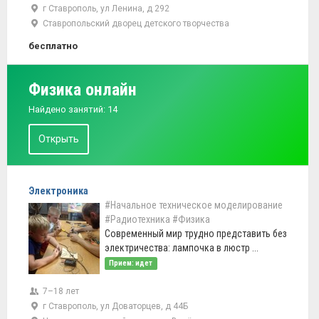
г Ставрополь, ул Ленина, д 292
Ставропольский дворец детского творчества
бесплатно
Физика онлайн
Найдено занятий: 14
Открыть
Электроника
#Начальное техническое моделирование
#Радиотехника
#Физика
Современный мир трудно представить без
электричества: лампочка в люстр ...
Прием: идет
7–18 лет
г Ставрополь, ул Доваторцев, д 44Б