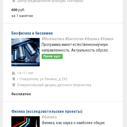
Центр традиционной культуры «Вечёрка»
600
руб.
за 1 занятие
Биофизика и биохимия
#Математика
#Биология
#Физика
#Химия
Программа имеет естественнонаучную
направленность. Актуальность обусло ...
Прием: идет
14–17 лет
г Ставрополь, ул Ленина, д 292
Ставропольский дворец детского творчества
бесплатно
Физика (исследовательские проекты)
#Физика
Физика, как наука о наиболее общих