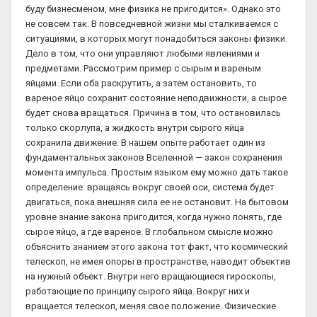
буду бизнесменом, мне физика не пригодится». Однако это
не совсем так. В повседневной жизни мы сталкиваемся с
ситуациями, в которых могут понадобиться законы физики.
Дело в том, что они управляют любыми явлениями и
предметами. Рассмотрим пример с сырым и вареным
яйцами. Если оба раскрутить, а затем остановить, то
вареное яйцо сохранит состояние неподвижности, а сырое
будет снова вращаться. Причина в том, что остановилась
только скорлупа, а жидкость внутри сырого яйца
сохранила движение. В нашем опыте работает один из
фундаментальных законов Вселенной — закон сохранения
момента импульса. Простым языком ему можно дать такое
определение: вращаясь вокруг своей оси, система будет
двигаться, пока внешняя сила ее не остановит. На бытовом
уровне знание закона пригодится, когда нужно понять, где
сырое яйцо, а где вареное. В глобальном смысле можно
объяснить знанием этого закона тот факт, что космический
телескоп, не имея опоры в пространстве, наводит объектив
на нужный объект. Внутри него вращающиеся гироскопы,
работающие по принципу сырого яйца. Вокруг них и
вращается телескоп, меняя свое положение. Физические