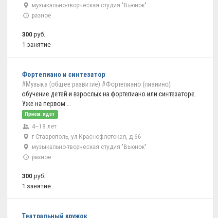
музыкально-творческая студия "Вьюнок"
разное
300
руб.
1 занятие
Фортепиано и синтезатор
#Музыка (общее развитие)
#Фортепиано (пианино)
обучение детей и взрослых на фортепиано или синтезаторе.
Уже на первом ...
Прием: идет
4–18 лет
г Ставрополь, ул Краснофлотская, д 66
музыкально-творческая студия "Вьюнок"
разное
300
руб.
1 занятие
Театральный кружок