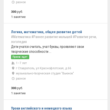
разное
300
руб.
1 занятие
Логика, математика, общее развитие детей
#Математика
#Раннее развитие малышей
#Развитие речи,
логопедия
Дети учатся считать, учат буквы, проявляют свои
творческие способности ...
Прием: идет
1–7 лет
г Ставрополь, ул Краснофлотская, д 66
музыкально-творческая студия "Вьюнок"
разное
300
руб.
1 занятие
Уроки английского и немецкого языка