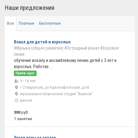
Наши предложения
Все
Платные
Бесплатные
Вокал для детей и взрослых
#Музыка (общее развитие)
#Эстрадный вокал
#Хоровое
пение
обучение вокалу и ансамблевому пению детей с 3 лет и
взрослых. Работае ...
Прием: идет
3–18 лет
г Ставрополь, ул Краснофлотская, д 66
музыкально-творческая студия "Вьюнок"
разное
300
руб.
1 занятие
Уроки игры на гитаре