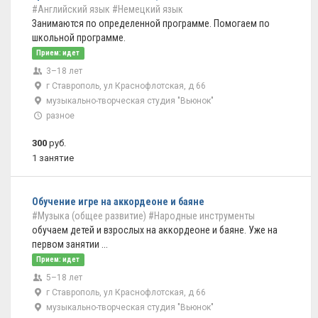
#Английский язык
#Немецкий язык
Занимаются по определенной программе. Помогаем по
школьной программе.
Прием: идет
3–18 лет
г Ставрополь, ул Краснофлотская, д 66
музыкально-творческая студия "Вьюнок"
разное
300
руб.
1 занятие
Обучение игре на аккордеоне и баяне
#Музыка (общее развитие)
#Народные инструменты
обучаем детей и взрослых на аккордеоне и баяне. Уже на
первом занятии ...
Прием: идет
5–18 лет
г Ставрополь, ул Краснофлотская, д 66
музыкально-творческая студия "Вьюнок"