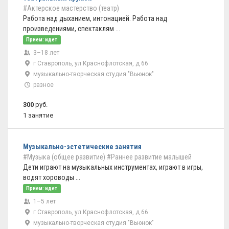
#Актерское мастерство (театр)
Работа над дыханием, интонацией. Работа над
произведениями, спектаклям ...
Прием: идет
3–18 лет
г Ставрополь, ул Краснофлотская, д 66
музыкально-творческая студия "Вьюнок"
разное
300
руб.
1 занятие
Музыкально-эстетические занятия
#Музыка (общее развитие)
#Раннее развитие малышей
Дети играют на музыкальных инструментах, играют в игры,
водят хороводы ...
Прием: идет
1–5 лет
г Ставрополь, ул Краснофлотская, д 66
музыкально-творческая студия "Вьюнок"