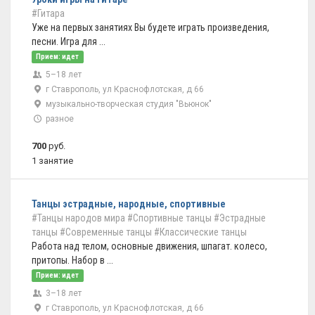
#Гитара
Уже на первых занятиях Вы будете играть произведения,
песни. Игра для ...
Прием: идет
5–18 лет
г Ставрополь, ул Краснофлотская, д 66
музыкально-творческая студия "Вьюнок"
разное
700
руб.
1 занятие
Танцы эстрадные, народные, спортивные
#Танцы народов мира
#Спортивные танцы
#Эстрадные
танцы
#Современные танцы
#Классические танцы
Работа над телом, основные движения, шпагат. колесо,
притопы. Набор в ...
Прием: идет
3–18 лет
г Ставрополь, ул Краснофлотская, д 66