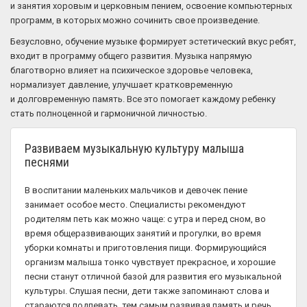
и занятия хоровым и церковным пением, освоение компьютерных
программ, в которых можно сочинить свое произведение.
Безусловно, обучение музыке формирует эстетический вкус ребят,
входит в программу общего развития. Музыка напрямую
благотворно влияет на психическое здоровье человека,
нормализует давление, улучшает кратковременную
и долговременную память. Все это помогает каждому ребенку
стать полноценной и гармоничной личностью.
Развиваем музыкальную культуру малыша
песнями
В воспитании маленьких мальчиков и девочек пение
занимает особое место. Специалисты рекомендуют
родителям петь как можно чаще: с утра и перед сном, во
время общеразвивающих занятий и прогулки, во время
уборки комнаты и приготовления пищи. Формирующийся
организм малыша тонко чувствует прекрасное, и хорошие
песни станут отличной базой для развития его музыкальной
культуры. Слушая песни, дети также запоминают слова и
стараются подпевать, тем самым развивая память и речь.