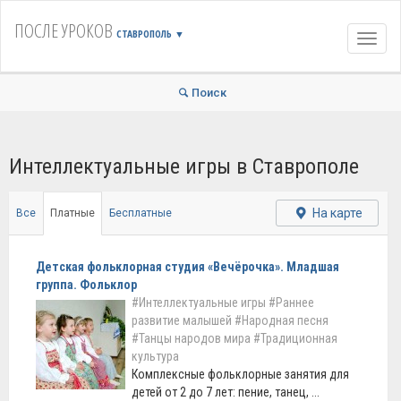
ПОСЛЕ УРОКОВ
СТАВРОПОЛЬ
▼
Навиг
Поиск
Интеллектуальные игры в Ставрополе
На карте
Все
Платные
Бесплатные
Детская фольклорная студия «Вечёрочка». Младшая
группа. Фольклор
#Интеллектуальные игры
#Раннее
развитие малышей
#Народная песня
#Танцы народов мира
#Традиционная
культура
Комплексные фольклорные занятия для
детей от 2 до 7 лет: пение, танец, ...