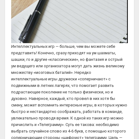
Интеллектуальных игр — больше, чем вы можете себе
представить! Конечно, сразу приходят на ум шахматы,
шашки, го и другие «классические», но фантазия и острый
ум ведущего или организатора могут дать жизнь великому
множеству «мозговых баталий». Нередко
интеллектуальные игры дружески «соперничают» с
подвижными в летних лагерях, что помогает развить
подрастающее поколение не только физически, но и
духовно. Наверное, каждый, кто провел в них хотя бы
смену, может вспомнить интересные игры, в которых нужно
быстро и нестандартно соображать, работать в команде,
увлекательно проводя время. К одной из таких игр можно
причислить и «Телеграмму». Суть ее такова: необходимо
выбрать случайное слово из 4-6 букв, с помощью которого
соперничающие стороны «шифруют» телеграмму. Цель —