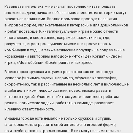
Развивать интеллект — не значит постоянно читать, решать
сложные задачи, пичкать себя знаниями, многие из которых могут
оказаться излишними. Вполне возможно проводить занятия
в игровой форме, увлекательные и интересные для дошкольников
и ребят постарше. К интеллектуальным играм можно отнести
и логические, и спортивные, например, шахматы и го, где,
разумеется, играет роль умение мыслить и просчитывать
комбинации и ходы, а также всяческие популярные современные
«сражения» и викторины наподобие «Что? Где? Когда?», «Своей
игры», «Мозгобойни», «Брейн-ринга» и так далее.
В некоторых кружках и студиях решаются как своего рода
«узкопрофильные» задачи: например, обучение каллиграфии,
скорочтению, так и рассчитанные на несколько лет и включающие
в себя целый комплекс дисциплин, позволяющих развить
интеллект детей. Участие в «битвах умов» позволяет ребятам
решать логические задачи, работать в команде, развивает
и личную ответственность.
В нашем городе есть немало не только кружков и студий,
в которых можно развить свой интеллект в игровой форме,
но и клубов, школ, игровых комнат. В них могут заниматься как