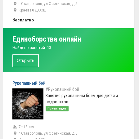
г Ставрополь, ул Осетинская, д 5
Краевая ДЮСШ
бесплатно
Единоборства онлайн
Найдено занятий: 13
Открыть
Рукопашный бой
#Рукопашный бой
Занятия рукопашным боем для детей и
подростков.
Прием: идет
7–18 лет
г Ставрополь, ул Осетинская, д 5