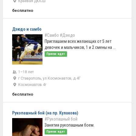
Краевая ДЮСШ
бесплатно
Дзюдо и самбо
#Самбо
#Дзюдо
Приглашаем всех желающих от 5 лет
девочек и мальчиков, 1 и 2 смены на ...
Прием: идет
1–18 лет
г Ставрополь, ул Космонавтов, д 4Г
Космонавтов 4г
бесплатно
Рукопашный бой (на пр. Кулакова)
#Рукопашный бой
Занятия рукопашным боем.
Прием: идет