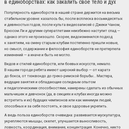
в единоборствах: как закалить свое тело и дух
Популярность единоборств в нашей стране держится на весьма
стабильном уровне: казалось бы, после всплеска восьмидесятых
и девяностых годов, после культа видеозаписей с Джеки Чаном,
Брюсом Ли и другими суператлетами неизбежно наступит спад —
однако этого не произошло. Скорее, видоизменился подход
к занятиям, на смену старым клубам постепенно пришли новые,
но смысл, содержание и философия единоборств не претерпела
изменений — а иначе и быть не могло.
Видов и стилей единоборств, или боевых искусств, немало.
В нашем городе ребята имеют широкий выбор — от каратэ
до бокса, от тхэквондо до греко-римской борьбы... Мастера,
ведущие занятия и обладающие солидным опытом
и педагогическими способностями, намерены сделать из обычных
мальчишек и девчонок (да, в секциях и клубах иногда можно
встретить и их) будущих чемпионов или как минимум людей,
способных и за себя постоять, и свое здоровье укрепить.
А ведь польза единоборств очевидна: развивается мускулатура,
укрепляются мышцы, скелет, улучшается выносливость,
ловкость, координация, внимание, концентрация. Конечно, никто