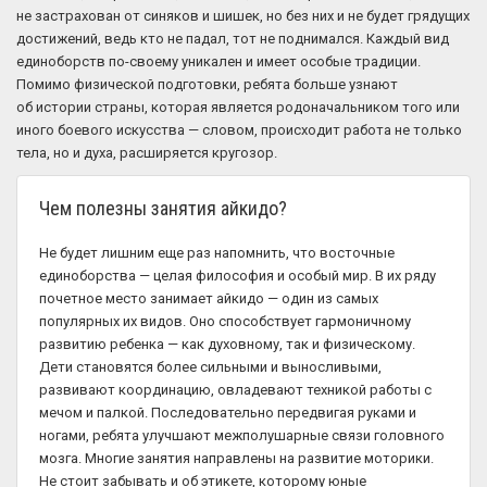
не застрахован от синяков и шишек, но без них и не будет грядущих
достижений, ведь кто не падал, тот не поднимался. Каждый вид
единоборств по-своему уникален и имеет особые традиции.
Помимо физической подготовки, ребята больше узнают
об истории страны, которая является родоначальником того или
иного боевого искусства — словом, происходит работа не только
тела, но и духа, расширяется кругозор.
Чем полезны занятия айкидо?
Не будет лишним еще раз напомнить, что восточные
единоборства — целая философия и особый мир. В их ряду
почетное место занимает айкидо — один из самых
популярных их видов. Оно способствует гармоничному
развитию ребенка — как духовному, так и физическому.
Дети становятся более сильными и выносливыми,
развивают координацию, овладевают техникой работы с
мечом и палкой. Последовательно передвигая руками и
ногами, ребята улучшают межполушарные связи головного
мозга. Многие занятия направлены на развитие моторики.
Не стоит забывать и об этикете, которому юные