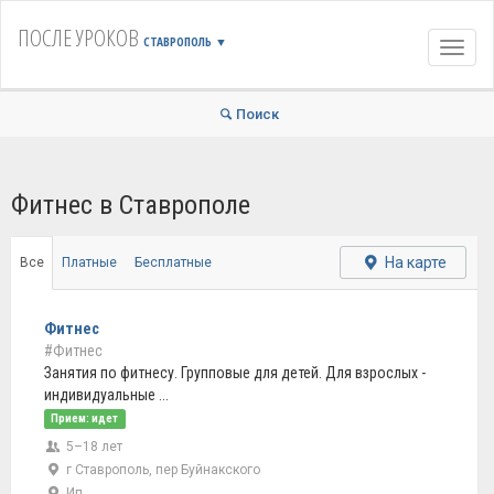
ПОСЛЕ УРОКОВ
СТАВРОПОЛЬ
▼
Навиг
Поиск
Фитнес в Ставрополе
На карте
Все
Платные
Бесплатные
Фитнес
#Фитнес
Занятия по фитнесу. Групповые для детей. Для взрослых -
индивидуальные ...
Прием: идет
5–18 лет
г Ставрополь, пер Буйнакского
Ип