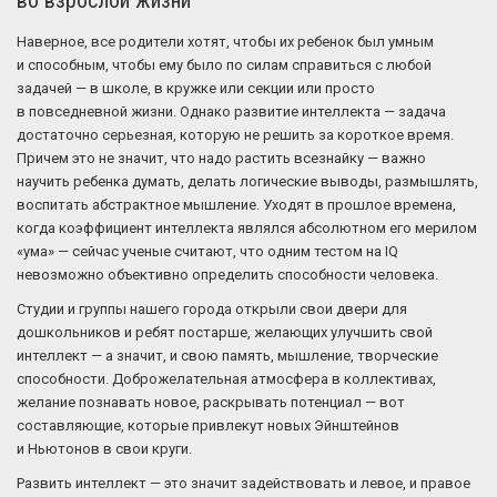
во взрослой жизни
Наверное, все родители хотят, чтобы их ребенок был умным
и способным, чтобы ему было по силам справиться с любой
задачей — в школе, в кружке или секции или просто
в повседневной жизни. Однако развитие интеллекта — задача
достаточно серьезная, которую не решить за короткое время.
Причем это не значит, что надо растить всезнайку — важно
научить ребенка думать, делать логические выводы, размышлять,
воспитать абстрактное мышление. Уходят в прошлое времена,
когда коэффициент интеллекта являлся абсолютном его мерилом
«ума» — сейчас ученые считают, что одним тестом на IQ
невозможно объективно определить способности человека.
Студии и группы нашего города открыли свои двери для
дошкольников и ребят постарше, желающих улучшить свой
интеллект — а значит, и свою память, мышление, творческие
способности. Доброжелательная атмосфера в коллективах,
желание познавать новое, раскрывать потенциал — вот
составляющие, которые привлекут новых Эйнштейнов
и Ньютонов в свои круги.
Развить интеллект — это значит задействовать и левое, и правое