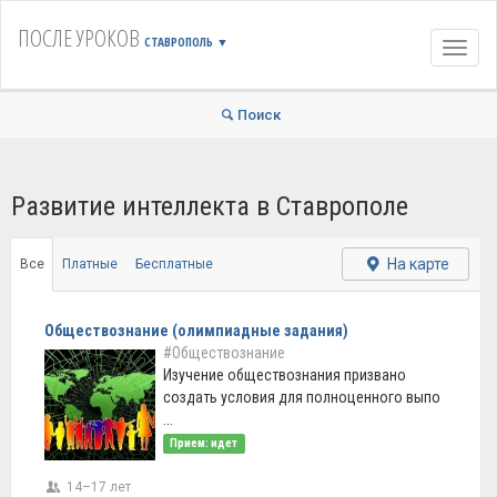
ПОСЛЕ УРОКОВ
СТАВРОПОЛЬ
▼
Навиг
Поиск
Развитие интеллекта в Ставрополе
На карте
Все
Платные
Бесплатные
Обществознание (олимпиадные задания)
#Обществознание
Изучение обществознания призвано
создать условия для полноценного выпо
...
Прием: идет
14–17 лет