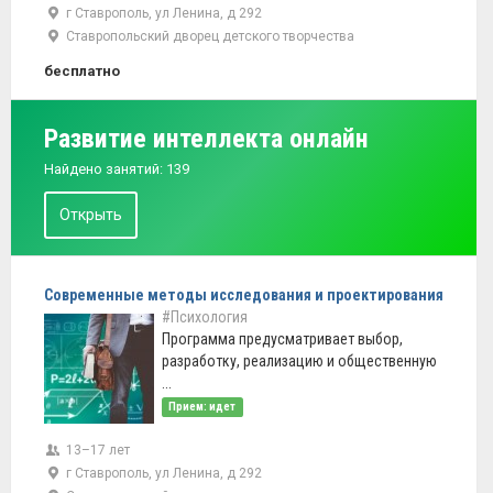
г Ставрополь, ул Ленина, д 292
Ставропольский дворец детского творчества
бесплатно
Развитие интеллекта онлайн
Найдено занятий: 139
Открыть
Современные методы исследования и проектирования
#Психология
Программа предусматривает выбор,
разработку, реализацию и общественную
...
Прием: идет
13–17 лет
г Ставрополь, ул Ленина, д 292