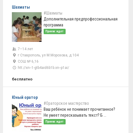
Шахматы
#Шахматы
Дополнительная предпрофессиональная
программа
Прием: идет
7–14 лет
г Ставрополь, ул М.Морозова, д 104
СОШ № 6,16
htt://xn--1-gtb4aid6b1b.xn--p1ai/
бесплатно
Юный оратор
#Ораторское мастерство
Ваш ребёнок не понимает прочитанное?
Не умеет пересказывать текст? Б ...
Прием: идет