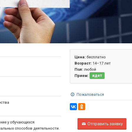
Цена:
бесплатно
Возраст:
14–17 лет
Пол:
любой
идет
Прием:
Пожаловаться
ества
ние у обучающихся
Отправить заявку
сальных способов деятельности.