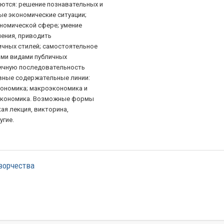
ются: решение познавательных и
ые экономические ситуации;
ономической сфере; умение
ения, приводить
ичных стилей; самостоятельное
ыми видами публичных
гичную последовательность
вные содержательные линии:
кономика; макроэкономика и
 экономика. Возможные формы
ая лекция, викторина,
угие.
ворчества