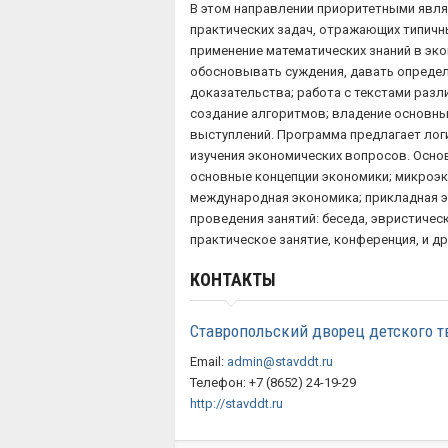
В этом направлении приоритетными явля
практических задач, отражающих типичн
применение математических знаний в эк
обосновывать суждения, давать определ
доказательства; работа с текстами разл
создание алгоритмов; владение основн
выступлений. Программа предлагает ло
изучения экономических вопросов. Осно
основные концепции экономики; микроэ
международная экономика; прикладная
проведения занятий: беседа, эвристическ
практическое занятие, конференция, и др
КОНТАКТЫ
Ставропольский дворец детского т
Email:
admin@stavddt.ru
Телефон: +7 (8652) 24-19-29
http://stavddt.ru