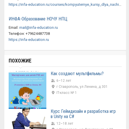
https://infa-education.ru/courses/kompyuternye_kursy_dlya_nachinayuschih_v_stavropole.php#KursOsnoviPVMDeti10let
ИНФА-Образование НОЧУ НПЦ
Email:
mail@infa-education.ru
Телефон: +79624487738
https://infa-education.ru
ПОХОЖИЕ
Как создают мультфильмы?
6–12 лет
г Ставрополь, ул Ленина, д 301
IT-класс № 1
Курс Геймдизайн и разработка игр
в Unity на C#
12–18 лет