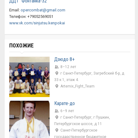
ДДТ "Фонтанка-32"
Email:
opercombat@gmail.com
Телефон: +79052569051
www.vk.com/sinjutsu.kenpokai
ПОХОЖИЕ
Дзюдо 8+
8–12 лет
г Санкт-Петербург, Загребский б-р, д
33 к 1, этаж 4.
Artemix_Fight_Team
Карате-до
6–9 лет
г Санкт-Петербург, г Пушкин,
Петербургское шоссе, д 11
Санкт-Петербургское
государственное бюджетное