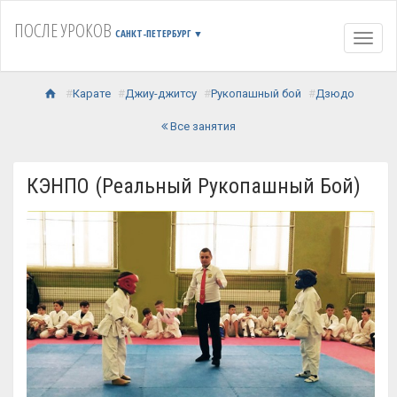
ПОСЛЕ УРОКОВ
САНКТ-ПЕТЕРБУРГ
▼
Навиг
Карате
Джиу-джитсу
Рукопашный бой
Дзюдо
Все занятия
КЭНПО (Реальный Рукопашный Бой)