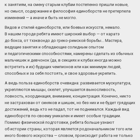
к занятиям, на смену старым клубам постепенно пришли новые,
но смысл, содержание и философия единоборств не претерпела
изменений — а иначе и быть не могло.
Видов и стилей единоборств, или боевых искусств, немало.
В нашем городе ребята имеют широкий выбор — от каратэ
до бокса, от тхэквондо до греко-римской борьбы... Мастера,
ведущие занятия и обладающие солидным опытом
и педагогическими способностями, намерены сделать из обычных
мальчишек и девчонок (да, в секциях и клубах иногда можно
встретить и их) будущих чемпионов или как минимум людей,
способных и за себя постоять, и свое здоровье укрепить.
А ведь польза единоборств очевидна: развивается мускулатура,
укрепляются мышцы, скелет, улучшается выносливость,
ловкость, координация, внимание, концентрация. Конечно, никто
не застрахован от синяков и шишек, но без них и не будет грядущих
достижений, ведь кто не падал, тот не поднимался. Каждый вид
единоборств по-своему уникален и имеет особые традиции.
Помимо физической подготовки, ребята больше узнают
об истории страны, которая является родоначальником того или
иного боевого искусства — словом, происходит работа не только