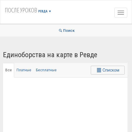
ПОСЛЕ УРОКОВ
РЕВДА
▼
Навиг
Поиск
Единоборства на карте в Ревде
Списком
Все
Платные
Бесплатные