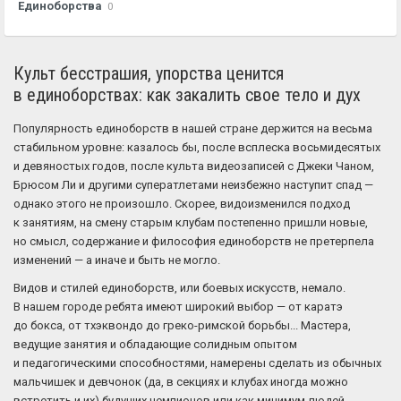
Единоборства
0
Культ бесстрашия, упорства ценится
в единоборствах: как закалить свое тело и дух
Популярность единоборств в нашей стране держится на весьма
стабильном уровне: казалось бы, после всплеска восьмидесятых
и девяностых годов, после культа видеозаписей с Джеки Чаном,
Брюсом Ли и другими суператлетами неизбежно наступит спад —
однако этого не произошло. Скорее, видоизменился подход
к занятиям, на смену старым клубам постепенно пришли новые,
но смысл, содержание и философия единоборств не претерпела
изменений — а иначе и быть не могло.
Видов и стилей единоборств, или боевых искусств, немало.
В нашем городе ребята имеют широкий выбор — от каратэ
до бокса, от тхэквондо до греко-римской борьбы... Мастера,
ведущие занятия и обладающие солидным опытом
и педагогическими способностями, намерены сделать из обычных
мальчишек и девчонок (да, в секциях и клубах иногда можно
встретить и их) будущих чемпионов или как минимум людей,