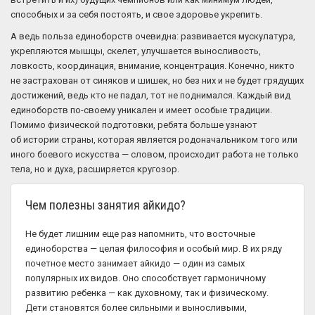
способных и за себя постоять, и свое здоровье укрепить.
А ведь польза единоборств очевидна: развивается мускулатура,
укрепляются мышцы, скелет, улучшается выносливость,
ловкость, координация, внимание, концентрация. Конечно, никто
не застрахован от синяков и шишек, но без них и не будет грядущих
достижений, ведь кто не падал, тот не поднимался. Каждый вид
единоборств по-своему уникален и имеет особые традиции.
Помимо физической подготовки, ребята больше узнают
об истории страны, которая является родоначальником того или
иного боевого искусства — словом, происходит работа не только
тела, но и духа, расширяется кругозор.
Чем полезны занятия айкидо?
Не будет лишним еще раз напомнить, что восточные
единоборства — целая философия и особый мир. В их ряду
почетное место занимает айкидо — один из самых
популярных их видов. Оно способствует гармоничному
развитию ребенка — как духовному, так и физическому.
Дети становятся более сильными и выносливыми,