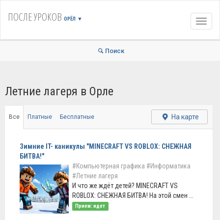
ПОСЛЕ УРОКОВ
ОРЁЛ
▼
Навиг
Поиск
Летние лагеря в Орле
На карте
Все
Платные
Бесплатные
Зимние IT- каникулы "MINECRAFT VS ROBLOX: СНЕЖНАЯ
БИТВА!"
#Компьютерная графика
#Информатика
#Летние лагеря
И что же ждёт детей? MINECRAFT VS
ROBLOX: СНЕЖНАЯ БИТВА! На этой смен ...
Прием: идет