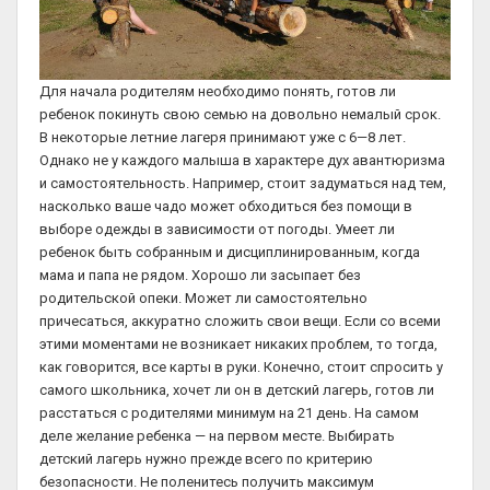
Для начала родителям необходимо понять, готов ли
ребенок покинуть свою семью на довольно немалый срок.
В некоторые летние лагеря принимают уже с 6—8 лет.
Однако не у каждого малыша в характере дух авантюризма
и самостоятельность. Например, стоит задуматься над тем,
насколько ваше чадо может обходиться без помощи в
выборе одежды в зависимости от погоды. Умеет ли
ребенок быть собранным и дисциплинированным, когда
мама и папа не рядом. Хорошо ли засыпает без
родительской опеки. Может ли самостоятельно
причесаться, аккуратно сложить свои вещи. Если со всеми
этими моментами не возникает никаких проблем, то тогда,
как говорится, все карты в руки. Конечно, стоит спросить у
самого школьника, хочет ли он в детский лагерь, готов ли
расстаться с родителями минимум на 21 день. На самом
деле желание ребенка — на первом месте. Выбирать
детский лагерь нужно прежде всего по критерию
безопасности. Не поленитесь получить максимум