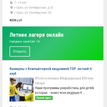
7–14 лет
г Орёл, ул Октябрьская, д 25
г Орел, ул. Октябрьская, 25
8220
руб.
Летние лагеря онлайн
Найдено занятий: 14
Открыть
Каникулы с Компьютерной академией ТОР: летний it-
клуб
#Робототехника
#Информатика
#Летние
лагеря
Наши программы разработаны для детей,
которые: - знают всех ведущих б ...
Прием: идет