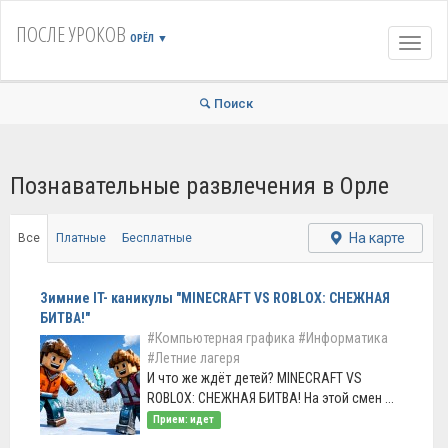
ПОСЛЕ УРОКОВ
ОРЁЛ
▼
Навиг
Поиск
Познавательные развлечения в Орле
На карте
Все
Платные
Бесплатные
Зимние IT- каникулы "MINECRAFT VS ROBLOX: СНЕЖНАЯ
БИТВА!"
#Компьютерная графика
#Информатика
#Летние лагеря
И что же ждёт детей? MINECRAFT VS
ROBLOX: СНЕЖНАЯ БИТВА! На этой смен ...
Прием: идет