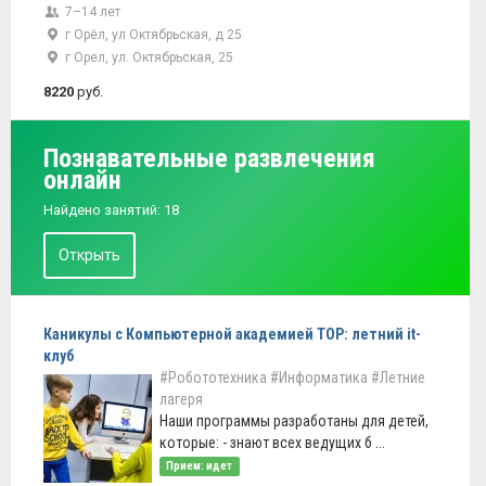
7–14 лет
г Орёл, ул Октябрьская, д 25
г Орел, ул. Октябрьская, 25
8220
руб.
Познавательные развлечения
онлайн
Найдено занятий: 18
Открыть
Каникулы с Компьютерной академией ТОР: летний it-
клуб
#Робототехника
#Информатика
#Летние
лагеря
Наши программы разработаны для детей,
которые: - знают всех ведущих б ...
Прием: идет