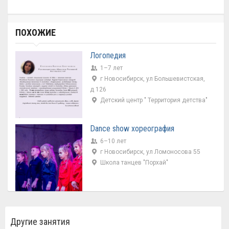
ПОХОЖИЕ
Логопедия
1–7 лет
г Новосибирск, ул Большевистская,
д 126
Детский центр " Территория детства"
Dance show хореография
6–10 лет
г Новосибирск, ул Ломоносова 55
Школа танцев "Порхай"
Другие занятия