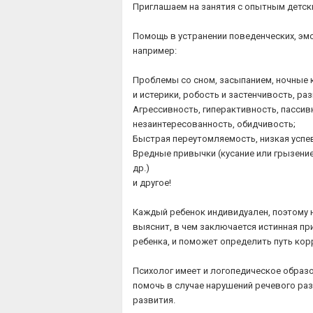
Приглашаем на занятия с опытным детски
Помощь в устранении поведенческих, эм
например:
Проблемы со сном, засыпанием, ночные
и истерики, робость и застенчивость, раз
Агрессивность, гиперактивность, пассив
незаинтересованность, обидчивость;
Быстрая переутомляемость, низкая успе
Вредные привычки (кусание или грызение
др.)
и другое!
Каждый ребенок индивидуален, поэтому 
выяснит, в чем заключается истинная пр
ребенка, и поможет определить путь кор
Психолог имеет и логопедическое образ
помочь в случае нарушений речевого раз
развития.