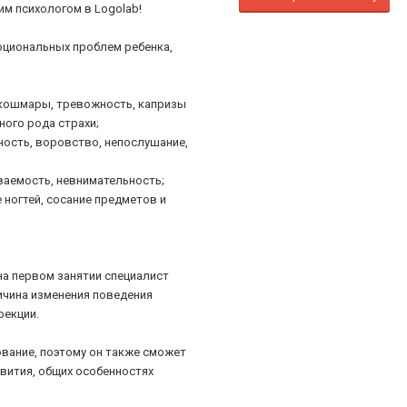
м психологом в Logolab!
оциональных проблем ребенка,
 кошмары, тревожность, капризы
ного рода страхи;
ность, воровство, непослушание,
ваемость, невнимательность;
 ногтей, сосание предметов и
на первом занятии специалист
ичина изменения поведения
рекции.
ование, поэтому он также сможет
вития, общих особенностях